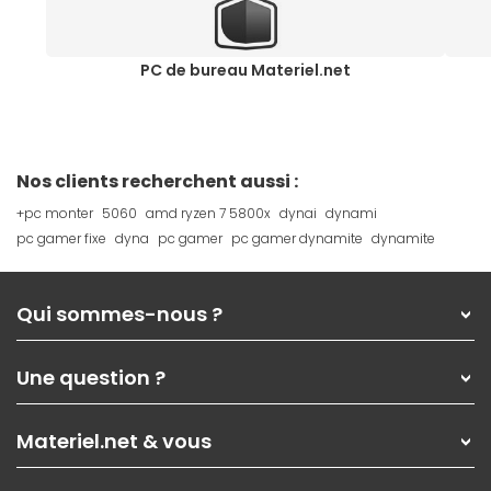
PC de bureau Materiel.net
Nos clients recherchent aussi :
+pc monter
5060
amd ryzen 7 5800x
dynai
dynami
pc gamer fixe
dyna
pc gamer
pc gamer dynamite
dynamite
Qui sommes-nous ?
Qui sommes-nous ?
Une question ?
Nos services
Les magasins Materiel.net
Rubrique d'aide / FAQ
Nos solutions pour les pros
Materiel.net & vous
Paiement, livraison
Contactez-nous
Garanties
,
Pack Zen
On répare votre PC portable