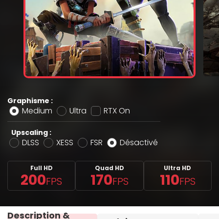
Graphisme :
Medium
Ultra
RTX On
Upscaling :
DLSS
XESS
FSR
Désactivé
Full HD
Quad HD
Ultra HD
200
170
110
FPS
FPS
FPS
Description &