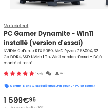
Materiel.net
PC Gamer Dynamite - Win11
installé (version d'essai)
NVIDIA GeForce RTX 5060, AMD Ryzen 7 5800X, 32
Go DDR4, SSD NVMe 1 To, Win11 version d'essai - Déjà
monté et testé
1
Prix ↓
1 avis
Garanti 5 ans & expédié sous 24h pour un PC en stock !
1 599€
95
dont éco-participation 3€
02