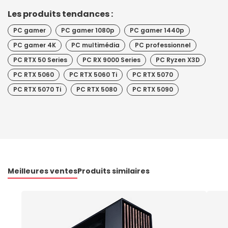
Les produits tendances :
PC gamer
PC gamer 1080p
PC gamer 1440p
PC gamer 4K
PC multimédia
PC professionnel
PC RTX 50 Series
PC RX 9000 Series
PC Ryzen X3D
PC RTX 5060
PC RTX 5060 Ti
PC RTX 5070
PC RTX 5070 Ti
PC RTX 5080
PC RTX 5090
Meilleures ventes
Produits similaires