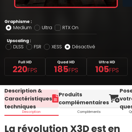
Graphisme :
Medium
Ultra
RTX On
Upscaling :
DLSS
FSR
XESS
Désactivé
Full HD
Quad HD
Ultra HD
220
185
105
FPS
FPS
FPS
Description &
Pos
Produits
Caractéristiques
votr
complémentaires
techniques
ques
Description
Compléments
Q
La révolution X3D est en