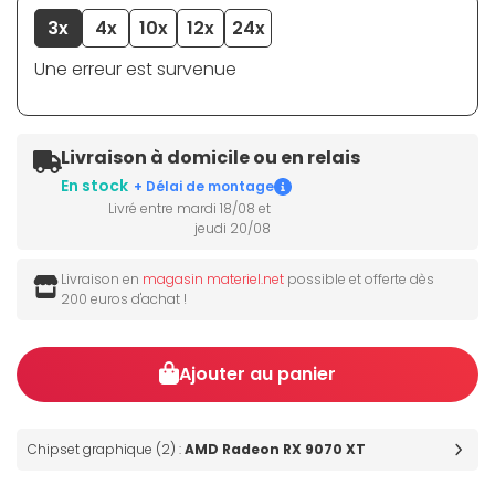
3x
4x
10x
12x
24x
Une erreur est survenue
Livraison à domicile ou en relais
En stock
+ Délai de montage
Livré entre mardi 18/08 et
jeudi 20/08
Livraison en
magasin materiel.net
possible et offerte dès
200 euros d'achat !
Ajouter au panier
Chipset graphique (2) :
AMD Radeon RX 9070 XT