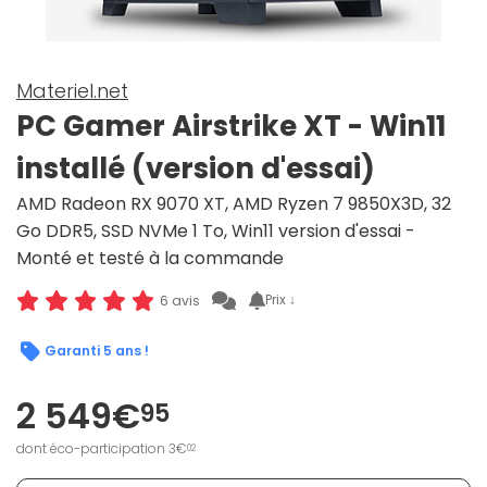
Materiel.net
PC Gamer Airstrike XT - Win11
installé (version d'essai)
AMD Radeon RX 9070 XT, AMD Ryzen 7 9850X3D, 32
Go DDR5, SSD NVMe 1 To, Win11 version d'essai -
Monté et testé à la commande
Prix ↓
6 avis
Garanti 5 ans !
2 549€
95
dont éco-participation 3€
02