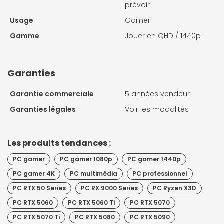
prévoir
Usage
Gamer
Gamme
Jouer en QHD / 1440p
Garanties
Garantie commerciale
5 années vendeur
Garanties légales
Voir les modalités
Les produits tendances :
PC gamer
PC gamer 1080p
PC gamer 1440p
PC gamer 4K
PC multimédia
PC professionnel
PC RTX 50 Series
PC RX 9000 Series
PC Ryzen X3D
PC RTX 5060
PC RTX 5060 Ti
PC RTX 5070
PC RTX 5070 Ti
PC RTX 5080
PC RTX 5090