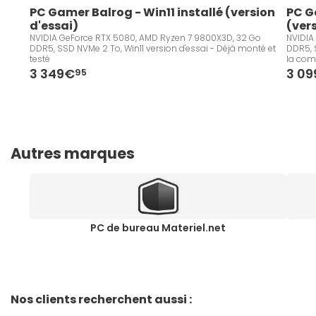
PC Gamer Balrog - Win11 installé (version 
PC G
d'essai)
(ver
NVIDIA GeForce RTX 5080, AMD Ryzen 7 9800X3D, 32 Go
NVIDIA
DDR5, SSD NVMe 2 To, Win11 version d'essai - Déjà monté et
DDR5, S
testé
la co
3 349€
3 0
95
Autres marques
PC de bureau Materiel.net
Nos clients recherchent aussi :