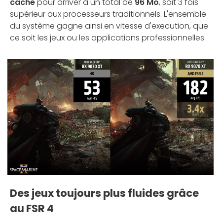
cache
pour arriver à un total de
96 Mo
, soit 3 fois
supérieur aux processeurs traditionnels. L'ensemble
du système gagne ainsi en vitesse d'execution, que
ce soit les jeux ou les applications professionnelles.
Des jeux toujours plus fluides grâce
au FSR 4