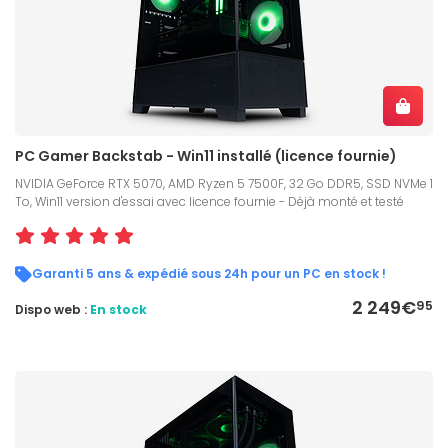
PC Gamer Backstab - Win11 installé (licence fournie)
NVIDIA GeForce RTX 5070, AMD Ryzen 5 7500F, 32 Go DDR5, SSD NVMe 1
To, Win11 version d'essai avec licence fournie - Déjà monté et testé
Garanti 5 ans & expédié sous 24h pour un PC en stock !
2 249€
95
Dispo web :
En stock