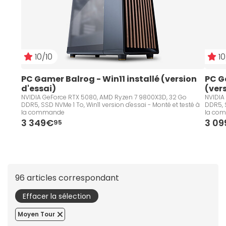
10/10
10
PC Gamer Balrog - Win11 installé (version 
PC G
d'essai)
(ver
NVIDIA GeForce RTX 5080, AMD Ryzen 7 9800X3D, 32 Go
NVIDIA
DDR5, SSD NVMe 1 To, Win11 version d'essai - Monté et testé à
DDR5, S
la commande
la co
3 349€
3 0
95
96 articles correspondant
Effacer la sélection
Moyen Tour