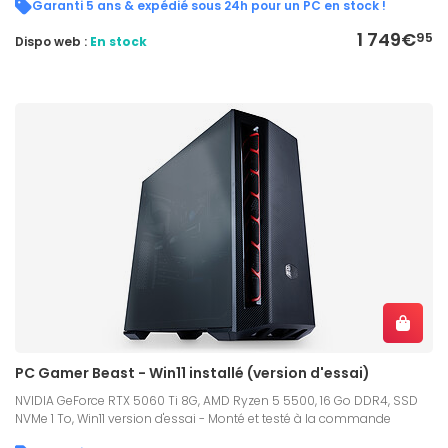
Garanti 5 ans & expédié sous 24h pour un PC en stock !
1 749€
95
Dispo web :
En stock
PC Gamer Beast - Win11 installé (version d'essai)
NVIDIA GeForce RTX 5060 Ti 8G, AMD Ryzen 5 5500, 16 Go DDR4, SSD
NVMe 1 To, Win11 version d'essai - Monté et testé à la commande