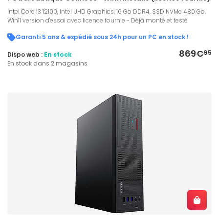
Intel Core i3 12100, Intel UHD Graphics, 16 Go DDR4, SSD NVMe 480 Go,
Win11 version d'essai avec licence fournie - Déjà monté et testé
Garanti 5 ans & expédié sous 24h pour un PC en stock !
869€
95
Dispo web :
En stock
En stock dans 2 magasins