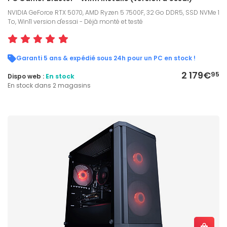
NVIDIA GeForce RTX 5070, AMD Ryzen 5 7500F, 32 Go DDR5, SSD NVMe 1
To, Win11 version d'essai - Déjà monté et testé
Garanti 5 ans & expédié sous 24h pour un PC en stock !
2 179€
95
Dispo web :
En stock
En stock dans 2 magasins