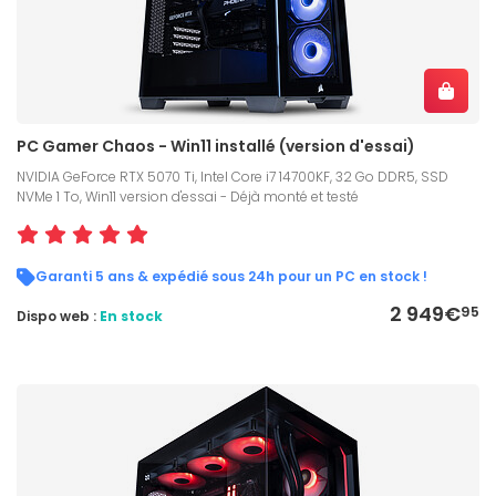
PC Gamer Chaos - Win11 installé (version d'essai)
NVIDIA GeForce RTX 5070 Ti, Intel Core i7 14700KF, 32 Go DDR5, SSD
NVMe 1 To, Win11 version d'essai - Déjà monté et testé
Garanti 5 ans & expédié sous 24h pour un PC en stock !
2 949€
95
Dispo web :
En stock