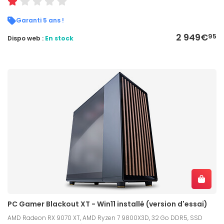
Garanti 5 ans !
2 949€
95
Dispo web :
En stock
PC Gamer Blackout XT - Win11 installé (version d'essai)
AMD Radeon RX 9070 XT, AMD Ryzen 7 9800X3D, 32 Go DDR5, SSD