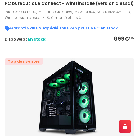
PC bureautique Connect - Win11 installé (version d'essai)
Intel Core i3 12100, Intel UHD Graphics, 16 Go DDR4, SSD NVMe 480 Go,
Win11 version d'essai - Déjà monté et testé
Garanti 5 ans & expédié sous 24h pour un PC en stock !
699€
95
Dispo web :
En stock
Top des ventes