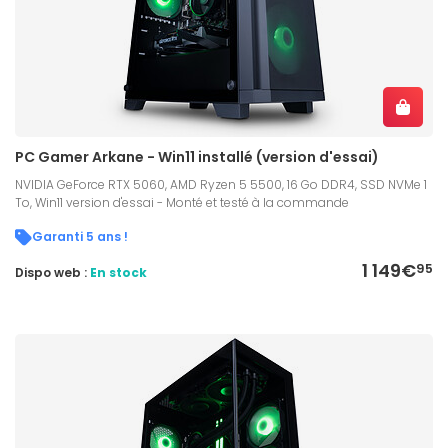
PC Gamer Arkane - Win11 installé (version d'essai)
NVIDIA GeForce RTX 5060, AMD Ryzen 5 5500, 16 Go DDR4, SSD NVMe 1
To, Win11 version d'essai - Monté et testé à la commande
Garanti 5 ans !
1 149€
95
Dispo web :
En stock