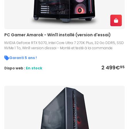
PC Gamer Amarok - Win11 installé (version d'essai)
NVIDIA GeForce RTX 5070, Intel Core Ultra 7 270K Plus, 32 Go DDR5, SSD
NVMe 1 To, Win11 version d'essai - Monté et testé à la commande
Garanti 5 ans !
2 499€
95
Dispo web :
En stock