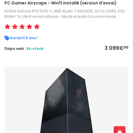
PC Gamer Airscape - Win11 installé (version d'essai)
NVIDIA GeForce RTX 5070 Ti, AMD Ryzen 7 9800X3D, 32 Go DDR5, SSD
NVMe 1 To, Win11 version d'essai - Monté et testé à la commande
Garanti 5 ans !
3 099€
95
Dispo web :
En stock