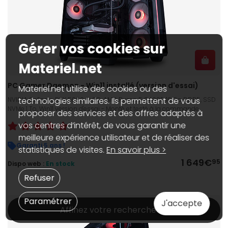
Gérer vos cookies sur
Materiel.net
PC Gamer Daemon - Win11 installé (version d'essai)
Materiel.net utilise des cookies ou des
NVIDIA GeForce RTX 5060 Ti 8G, AMD Ryzen 5 8400F, 16 Go DDR5, SSD
technologies similaires. Ils permettent de vous
NVMe 1 To, Win11 version d'essai - Monté et testé à la commande
proposer des services et des offres adaptés à
vos centres d’intérêt, de vous garantir une
meilleure expérience utilisateur et de réaliser des
Garanti 5 ans !
statistiques de visites.
En savoir plus >
1 649€
95
Dispo web :
En stock
Refuser
Paramétrer
J'accepte
Affinez votre recherche