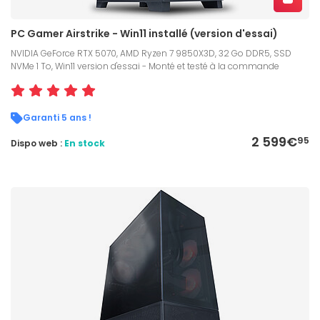
PC Gamer Airstrike - Win11 installé (version d'essai)
NVIDIA GeForce RTX 5070, AMD Ryzen 7 9850X3D, 32 Go DDR5, SSD
NVMe 1 To, Win11 version d'essai - Monté et testé à la commande
Garanti 5 ans !
2 599€
95
Dispo web :
En stock