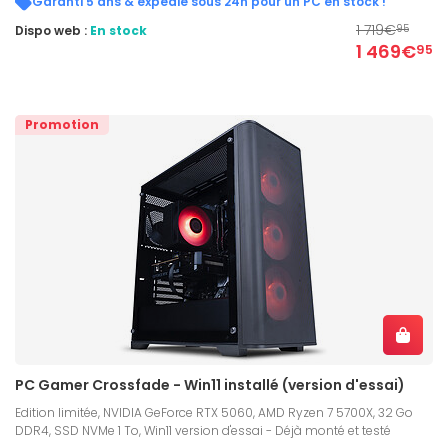
Garanti 5 ans & expédié sous 24h pour un PC en stock !
1 719€
Dispo web :
En stock
95
1 469€
95
Promotion
PC Gamer Crossfade - Win11 installé (version d'essai)
Edition limitée, NVIDIA GeForce RTX 5060, AMD Ryzen 7 5700X, 32 Go
DDR4, SSD NVMe 1 To, Win11 version d'essai - Déjà monté et testé