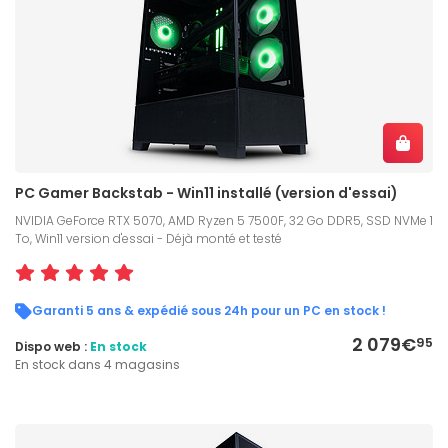
PC Gamer Backstab - Win11 installé (version d'essai)
NVIDIA GeForce RTX 5070, AMD Ryzen 5 7500F, 32 Go DDR5, SSD NVMe 1
To, Win11 version d'essai - Déjà monté et testé
Garanti 5 ans & expédié sous 24h pour un PC en stock !
2 079€
95
Dispo web :
En stock
En stock dans 4 magasins