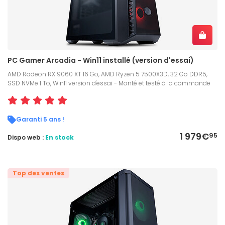
PC Gamer Arcadia - Win11 installé (version d'essai)
AMD Radeon RX 9060 XT 16 Go, AMD Ryzen 5 7500X3D, 32 Go DDR5,
SSD NVMe 1 To, Win11 version d'essai - Monté et testé à la commande
Garanti 5 ans !
1 979€
95
Dispo web :
En stock
Top des ventes