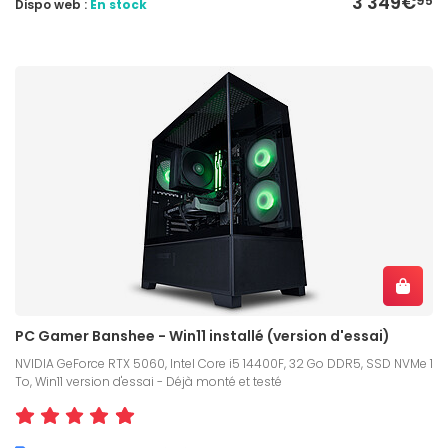
3 349€
95
Dispo web :
En stock
PC Gamer Banshee - Win11 installé (version d'essai)
NVIDIA GeForce RTX 5060, Intel Core i5 14400F, 32 Go DDR5, SSD NVMe 1
To, Win11 version d'essai - Déjà monté et testé