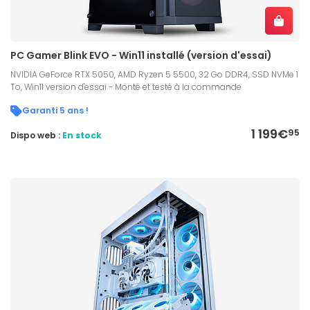
PC Gamer Blink EVO - Win11 installé (version d'essai)
NVIDIA GeForce RTX 5050, AMD Ryzen 5 5500, 32 Go DDR4, SSD NVMe 1
To, Win11 version d'essai - Monté et testé à la commande
Garanti 5 ans !
1 199€
95
Dispo web :
En stock