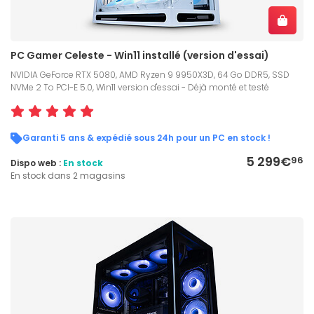
PC Gamer Celeste - Win11 installé (version d'essai)
NVIDIA GeForce RTX 5080, AMD Ryzen 9 9950X3D, 64 Go DDR5, SSD
NVMe 2 To PCI-E 5.0, Win11 version d'essai - Déjà monté et testé
Garanti 5 ans & expédié sous 24h pour un PC en stock !
5 299€
96
Dispo web :
En stock
En stock dans 2 magasins