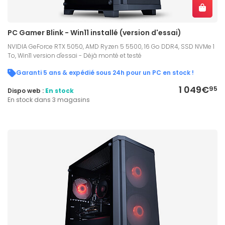
PC Gamer Blink - Win11 installé (version d'essai)
NVIDIA GeForce RTX 5050, AMD Ryzen 5 5500, 16 Go DDR4, SSD NVMe 1
To, Win11 version d'essai - Déjà monté et testé
Garanti 5 ans & expédié sous 24h pour un PC en stock !
1 049€
95
Dispo web :
En stock
En stock dans 3 magasins