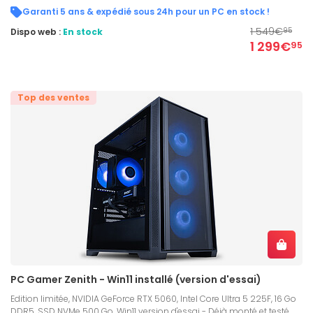
Garanti 5 ans & expédié sous 24h pour un PC en stock !
1 549€
Dispo web :
En stock
95
1 299€
95
Top des ventes
PC Gamer Zenith - Win11 installé (version d'essai)
Edition limitée, NVIDIA GeForce RTX 5060, Intel Core Ultra 5 225F, 16 Go
DDR5, SSD NVMe 500 Go, Win11 version d'essai - Déjà monté et testé