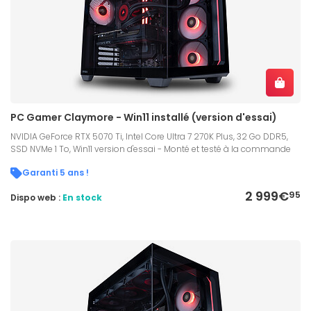
PC Gamer Claymore - Win11 installé (version d'essai)
NVIDIA GeForce RTX 5070 Ti, Intel Core Ultra 7 270K Plus, 32 Go DDR5,
SSD NVMe 1 To, Win11 version d'essai - Monté et testé à la commande
Garanti 5 ans !
2 999€
95
Dispo web :
En stock