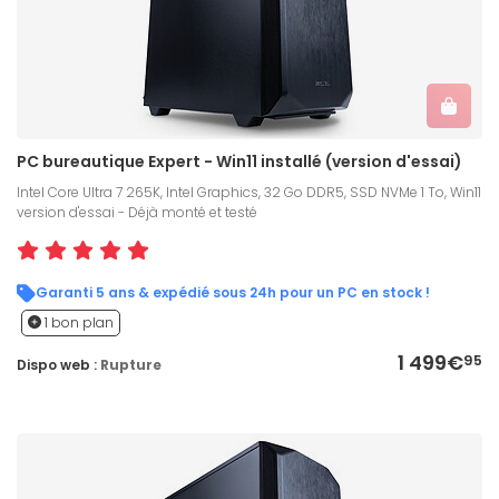
PC bureautique Expert - Win11 installé (version d'essai)
Intel Core Ultra 7 265K, Intel Graphics, 32 Go DDR5, SSD NVMe 1 To, Win11
version d'essai - Déjà monté et testé
Garanti 5 ans & expédié sous 24h pour un PC en stock !
1 bon plan
1 499€
95
Dispo web :
Rupture