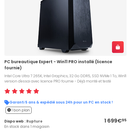
PC bureautique Expert - Win11 PRO installé (licence
fournie)
Intel Core Ultra 7 265K, Intel Graphics, 32 Go DDR5, SSD NVMe 1 To, Win11
version d'essai avec licence PRO fournie - Déjà monté et testé
Garanti 5 ans & expédié sous 24h pour un PC en stock !
1 bon plan
1 699€
95
Dispo web :
Rupture
En stock dans 1 magasin