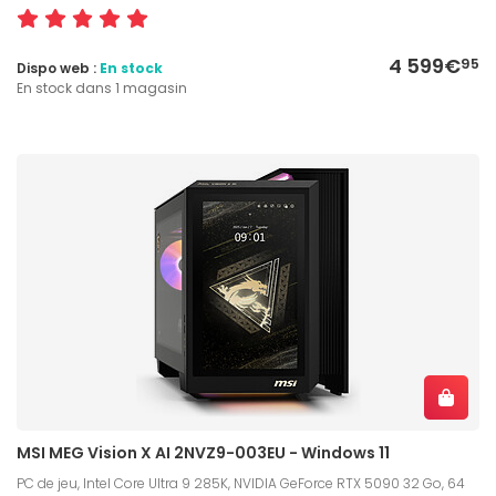
4 599€
95
Dispo web :
En stock
En stock dans 1 magasin
MSI MEG Vision X AI 2NVZ9-003EU - Windows 11
PC de jeu, Intel Core Ultra 9 285K, NVIDIA GeForce RTX 5090 32 Go, 64