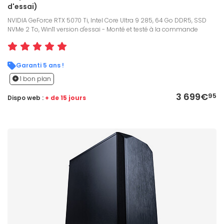
d'essai)
NVIDIA GeForce RTX 5070 Ti, Intel Core Ultra 9 285, 64 Go DDR5, SSD
NVMe 2 To, Win11 version d'essai - Monté et testé à la commande
Garanti 5 ans !
1 bon plan
3 699€
95
Dispo web :
+ de 15 jours