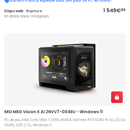
Garanti 5 ans & expédié sous 24h pour un PC en stock !
1 549€
95
Dispo web :
Rupture
En stock dans 1 magasin
MSI MEG Vision X AI 2NVV7-004EU - Windows 11
PC de jeu, Intel Core Ultra 7 265K, NVIDIA GeForce RTX 5080 16 Go, 32 Go
DDR5, SSD 2 To, Windows 11