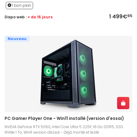
1 bon plan
1 499€
95
Dispo web :
+ de 15 jours
Nouveau
PC Gamer Player One - Win11 installé (version d'essai)
NVIDIA GeForce RTX 5060, Intel Core Ultra 5 225F, 16 Go DDR5, SSD
NVMe 1 To, Win11 version d'essai - Déjà monté et testé