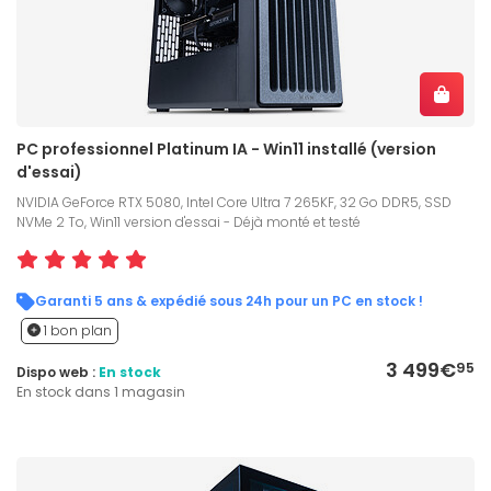
PC professionnel Platinum IA - Win11 installé (version
d'essai)
NVIDIA GeForce RTX 5080, Intel Core Ultra 7 265KF, 32 Go DDR5, SSD
NVMe 2 To, Win11 version d'essai - Déjà monté et testé
Garanti 5 ans & expédié sous 24h pour un PC en stock !
1 bon plan
3 499€
95
Dispo web :
En stock
En stock dans 1 magasin