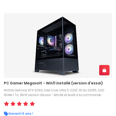
PC Gamer Megavolt - Win11 installé (version d'essai)
NVIDIA GeForce RTX 5060, Intel Core Ultra 5 225F, 16 Go DDR5, SSD
NVMe 1 To, Win11 version d'essai - Monté et testé à la commande
Garanti 5 ans !