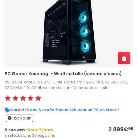
PC Gamer Kusanagi - Win11 installé (version d'essai)
NVIDIA GeForce RTX 5070 Ti, Intel Core Ultra 7 270K Plus, 32 Go DDR5,
SSD NVMe 1 To, Win11 version d'essai - Déjà monté et testé
Garanti 5 ans & expédié sous 24h pour un PC en stock !
1 bon plan
2 899€
95
Dispo web :
Sous 7 jours
En stock dans 3 magasins