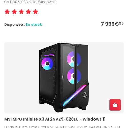
Go DDR5, SSD 2 To, Windows 11
7 999€
95
Dispo web :
En stock
MSI MPG Infinite X3 AI 2NVZ9-028EU - Windows 11
PC de jeu, Intel Core Ultra 9 285K, RTX 5090 32 Go, 64 Go DDR5, SSD 1