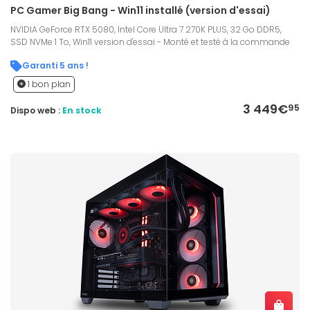
PC Gamer Big Bang - Win11 installé (version d'essai)
NVIDIA GeForce RTX 5080, Intel Core Ultra 7 270K PLUS, 32 Go DDR5,
SSD NVMe 1 To, Win11 version d'essai - Monté et testé à la commande
Garanti 5 ans !
1 bon plan
3 449€
95
Dispo web :
En stock