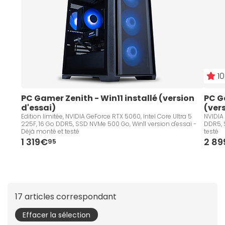
10
PC Gamer Zenith - Win11 installé (version 
PC G
d'essai)
(ver
Edition limitée, NVIDIA GeForce RTX 5060, Intel Core Ultra 5
NVIDIA 
225F, 16 Go DDR5, SSD NVMe 500 Go, Win11 version d'essai -
DDR5, S
Déjà monté et testé
testé
1 319€
2 8
95
17 articles correspondant
Effacer la sélection