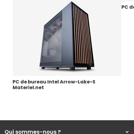
PC d
PC de bureau Intel Arrow-Lake-S 
Materiel.net
Qui sommes-nous ?