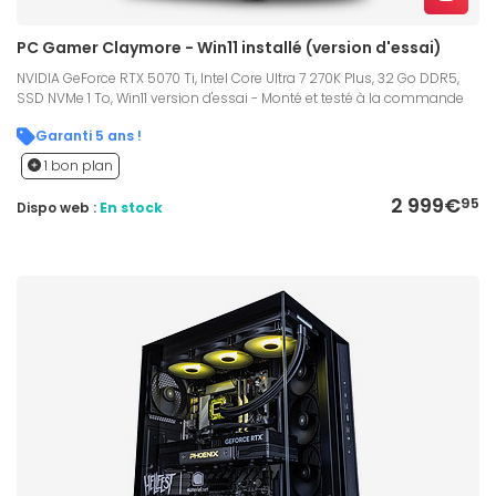
PC Gamer Claymore - Win11 installé (version d'essai)
NVIDIA GeForce RTX 5070 Ti, Intel Core Ultra 7 270K Plus, 32 Go DDR5,
SSD NVMe 1 To, Win11 version d'essai - Monté et testé à la commande
Garanti 5 ans !
1 bon plan
2 999€
95
Dispo web :
En stock