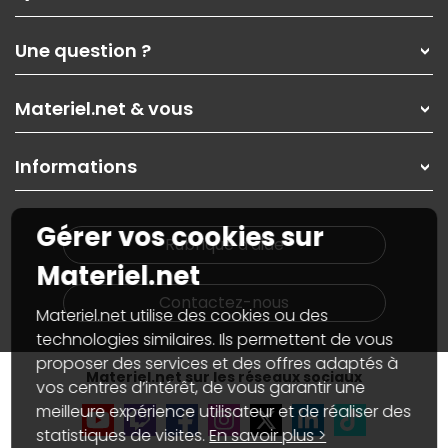
Qui sommes-nous ?
Une question ?
Nos services
Les magasins Materiel.net
Rubrique d'aide / FAQ
Nos solutions pour les pros
Materiel.net & vous
Paiement, livraison
Contactez-nous
Garanties
,
Pack Zen
On répare votre PC portable
SAV, demander un retour
Informations
On rachète votre carte graphique
Informations
PC sur mesure : Votre RDV personnalisé
Guides d'achats et tutoriels
Plan du site
Notre démarche écologique
Gérer vos cookies sur
Nos marques
Materiel.net recrute
Rubrique d'aide
Conditions générales de vente
Notre programme d'affiliation
Materiel.net
Marketplace
Partenariat & Sponsoring
Informations légales
Contactez-nous
Materiel.net utilise des cookies ou des
Données personnelles
et
cookies
Gérer vos cookies
technologies similaires. Ils permettent de vous
Accessibilité : non conforme
proposer des services et des offres adaptés à
Materiel.net sur les réseaux sociaux
vos centres d’intérêt, de vous garantir une
meilleure expérience utilisateur et de réaliser des
statistiques de visites.
En savoir plus >