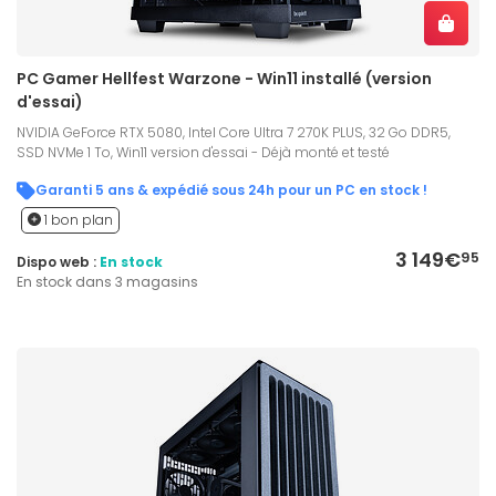
PC Gamer Hellfest Warzone - Win11 installé (version
d'essai)
NVIDIA GeForce RTX 5080, Intel Core Ultra 7 270K PLUS, 32 Go DDR5,
SSD NVMe 1 To, Win11 version d'essai - Déjà monté et testé
Garanti 5 ans & expédié sous 24h pour un PC en stock !
1 bon plan
3 149€
95
Dispo web :
En stock
En stock dans 3 magasins