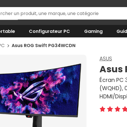
rtable
Configurateur PC
Gaming
Gui
 PC
Asus ROG Swift PG34WCDN
ASUS
Asus 
Écran PC 3
(WQHD), 0
HDMI/Disp