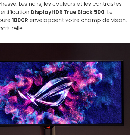
hesse. Les noirs, les couleurs et les contrastes
ertification
DisplayHDR True Black 500
. Le
rbure
1800R
enveloppent votre champ de vision,
aturelle.