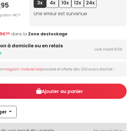
3x
4x
10x
12x
24x
€
95
Une erreur est survenue
ipation 4€
24
59€
dans la
Zone destockage
96
son à domicile ou en relais
Livré mardi 11/08
k
 en
magasin materiel.net
possible et offerte dès 200 euros d'achat !
Ajouter au panier
ger
 de vos produits usagés
En savoir plus