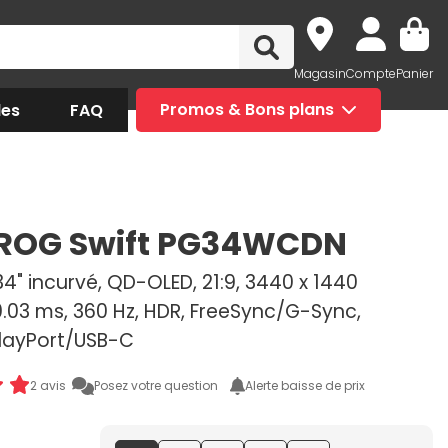
Magasin
Compte
Panier
des
FAQ
Promos & Bons plans
ROG Swift PG34WCDN
4" incurvé, QD-OLED, 21:9, 3440 x 1440
.03 ms, 360 Hz, HDR, FreeSync/G-Sync,
layPort/USB-C
2 avis
Posez votre question
Alerte baisse de prix