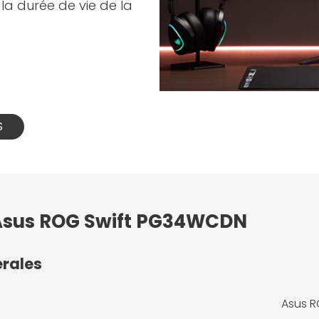
la durée de vie de la
S
: Asus ROG Swift PG34WCDN
érales
Asus 