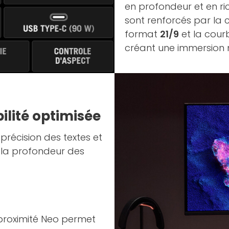
en profondeur et en ric
sont renforcés par la c
format
21/9
et la cou
créant une immersion n
ilité optimisée
précision des textes et
la profondeur des
proximité Neo permet