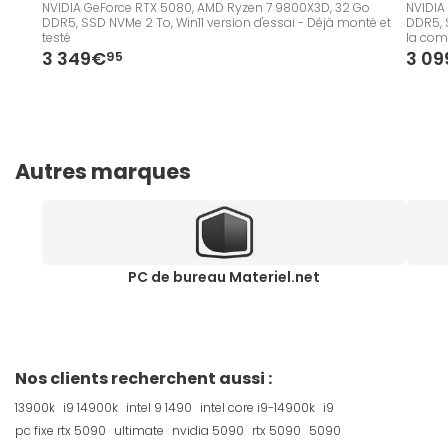
NVIDIA GeForce RTX 5080, AMD Ryzen 7 9800X3D, 32 Go
NVIDIA
DDR5, SSD NVMe 2 To, Win11 version d'essai - Déjà monté et
DDR5, S
testé
la co
3 349€
3 0
95
Autres marques
PC de bureau Materiel.net
Nos clients recherchent aussi :
13900k
i9 14900k
intel 9 1490
intel core i9-14900k
i9
pc fixe rtx 5090
ultimate
nvidia 5090
rtx 5090
5090