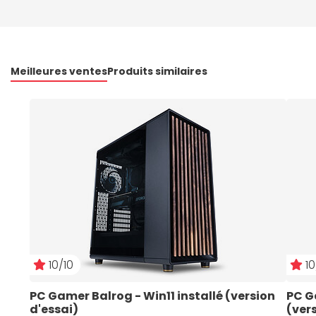
Meilleures ventes
Produits similaires
10/10
10
PC Gamer Balrog - Win11 installé (version 
PC G
d'essai)
(ver