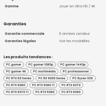
Gamme
Jouer en Ultra HD / 4K
Garanties
Garantie commerciale
5 années vendeur
Garanties légales
Voir les modalités
Les produits tendances :
PC gamer
PC gamer 1080p
PC gamer 1440p
PC gamer 4K
PC multimédia
PC professionnel
PC RTX 50 Series
PC RX 9000 Series
PC Ryzen X3D
PC RTX 5060
PC RTX 5060 Ti
PC RTX 5070
PC RTX 5070 Ti
PC RTX 5080
PC RTX 5090