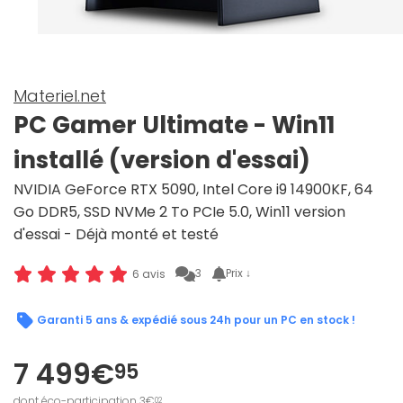
Materiel.net
PC Gamer Ultimate - Win11
installé (version d'essai)
NVIDIA GeForce RTX 5090, Intel Core i9 14900KF, 64
Go DDR5, SSD NVMe 2 To PCIe 5.0, Win11 version
d'essai - Déjà monté et testé
3
Prix ↓
6 avis
Garanti 5 ans & expédié sous 24h pour un PC en stock !
7 499€
95
dont éco-participation 3€
02