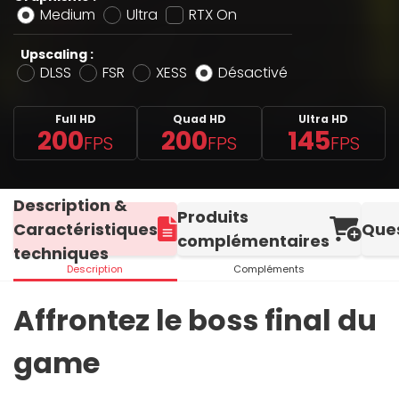
Medium
Ultra
RTX On
Upscaling :
DLSS
FSR
XESS
Désactivé
Full HD
Quad HD
Ultra HD
200
200
145
FPS
FPS
FPS
Description &
Produits
Caractéristiques
Que
complémentaires
techniques
Description
Compléments
Affrontez le boss final du
game