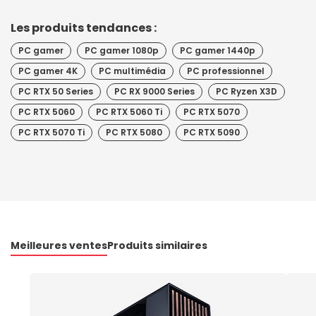
Les produits tendances :
PC gamer
PC gamer 1080p
PC gamer 1440p
PC gamer 4K
PC multimédia
PC professionnel
PC RTX 50 Series
PC RX 9000 Series
PC Ryzen X3D
PC RTX 5060
PC RTX 5060 Ti
PC RTX 5070
PC RTX 5070 Ti
PC RTX 5080
PC RTX 5090
Meilleures ventes
Produits similaires