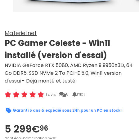
Materiel.net
PC Gamer Celeste - Win11
installé (version d'essai)
NVIDIA GeForce RTX 5080, AMD Ryzen 9 9950X3D, 64
Go DDR5, SSD NVMe 2 To PCI-E 5.0, Win11 version
d'essai - Déjà monté et testé
8
Prix ↓
1 avis
Garanti 5 ans & expédié sous 24h pour un PC en stock !
5 299€
96
dont éco-participation 3€
02