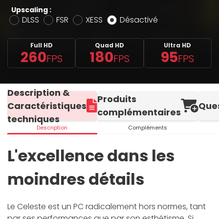
Upscaling :
DLSS
FSR
XESS
Désactivé
Full HD
Quad HD
Ultra HD
260
180
95
FPS
FPS
FPS
Description &
Produits
Caractéristiques
Que
complémentaires
techniques
Description
Compléments
L'excellence dans les
moindres détails
Le Celeste est un PC radicalement hors normes, tant
par ses performances que par son esthétisme. Si