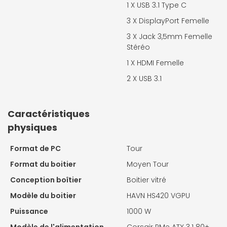
1 X
USB 3.1 Type C
3 X
DisplayPort Femelle
3 X
Jack 3,5mm Femelle
Stéréo
1 X
HDMI Femelle
2 X
USB 3.1
Caractéristiques
physiques
Format de PC
Tour
Format du boitier
Moyen Tour
Conception boîtier
Boitier vitré
Modèle du boitier
HAVN HS420 VGPU
Puissance
1000 W
Modèle de l'alimentation
Corsair RMe ATX 3.1 80+