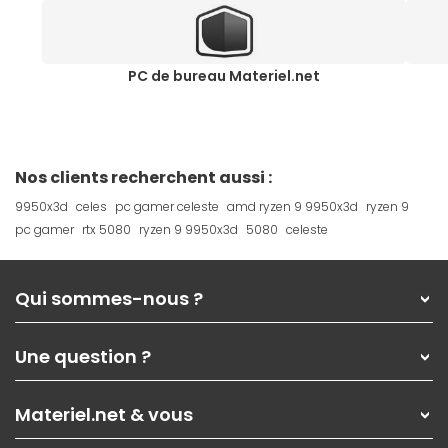
PC de bureau Materiel.net
Nos clients recherchent aussi :
9950x3d
celes
pc gamer celeste
amd ryzen 9 9950x3d
ryzen 9
pc gamer
rtx 5080
ryzen 9 9950x3d
5080
celeste
Qui sommes-nous ?
Qui sommes-nous ?
Une question ?
Nos services
Les magasins Materiel.net
Rubrique d'aide / FAQ
Nos solutions pour les pros
Materiel.net & vous
Paiement, livraison
Contactez-nous
Garanties
,
Pack Zen