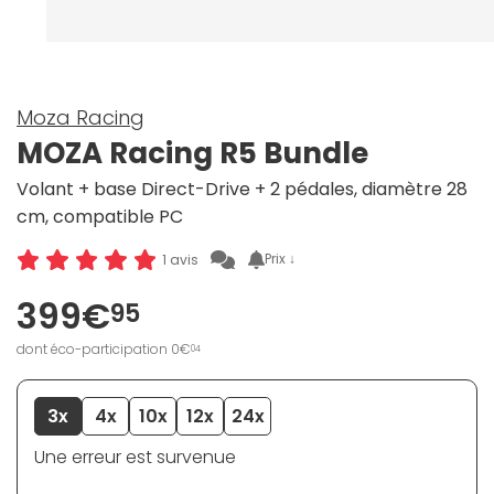
Moza Racing
MOZA Racing R5 Bundle
Volant + base Direct-Drive + 2 pédales, diamètre 28
cm, compatible PC
Prix ↓
1 avis
399€
95
dont éco-participation 0€
04
3x
4x
10x
12x
24x
Une erreur est survenue