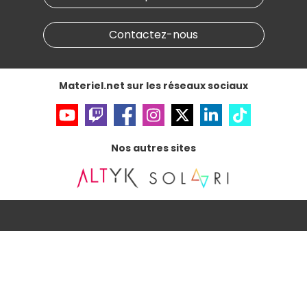
Conditions générales de vente
Notre programme d'affiliation
Marketplace
Partenariat & Sponsoring
Informations légales
Contactez-nous
Données personnelles
et
cookies
Gérer vos cookies
Accessibilité : non conforme
Materiel.net sur les réseaux sociaux
Nos autres sites