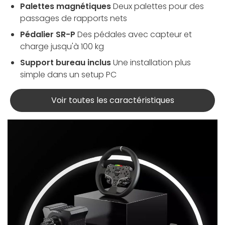
Palettes magnétiques
Deux palettes pour des
passages de rapports nets
Pédalier SR-P
Des pédales avec capteur et
charge jusqu'à 100 kg
Support bureau inclus
Une installation plus
simple dans un setup PC
Voir toutes les caractéristiques