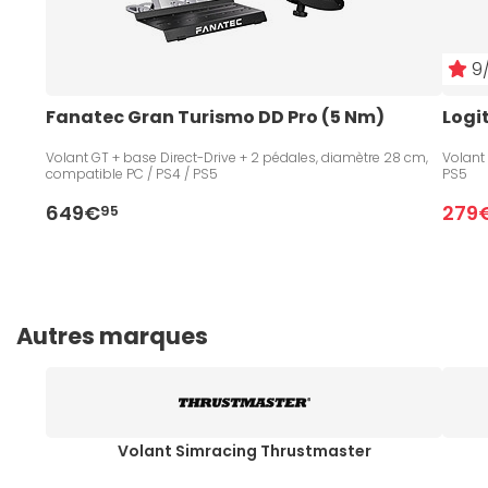
9/
Fanatec Gran Turismo DD Pro (5 Nm)
Logi
Volant GT + base Direct-Drive + 2 pédales, diamètre 28 cm,
Volant
compatible PC / PS4 / PS5
PS5
649€
279
95
Autres marques
Volant Simracing Thrustmaster