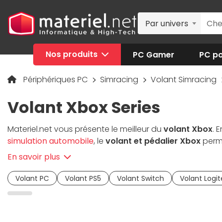
Par univers
Nos produits
PC Gamer
PC po
Périphériques PC
Simracing
Volant Simracing
Volant Xbox Series
Materiel.net vous présente le meilleur du
volant Xbox
. 
simulation automobile
, le
volant et pédalier Xbox
perme
haute précision dans les virages avec l'option retour de
En savoir plus
vos envies et votre type de simulation automobile (Rallye
Volant PC
Volant PS5
Volant Switch
Volant Logi