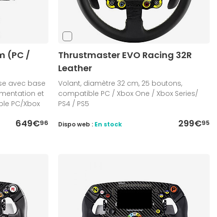
m (PC /
Thrustmaster EVO Racing 32R
Leather
rse avec base
Volant, diamètre 32 cm, 25 boutons,
limentation et
compatible PC / Xbox One / Xbox Series/
ble PC/Xbox
PS4 / PS5
649€
299€
96
95
Dispo web :
En stock