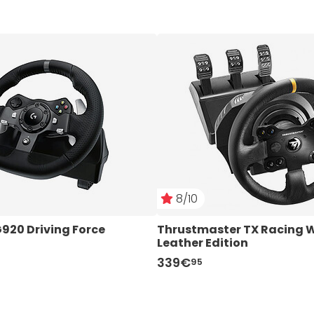
8/10
G920 Driving Force
Thrustmaster TX Racing W
Leather Edition
339€
95