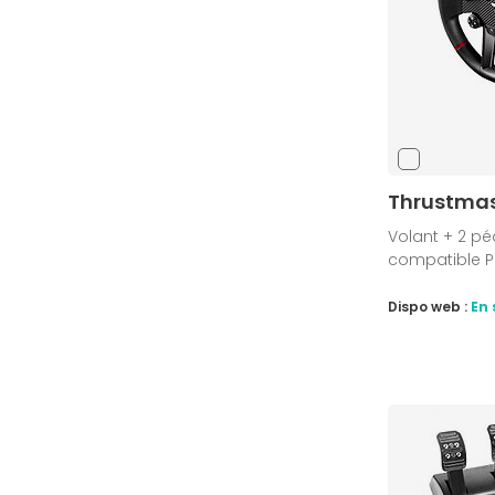
Thrustmas
Volant + 2 péd
compatible P
Dispo web :
En 