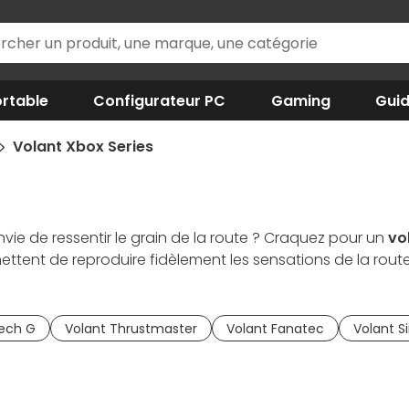
rtable
Configurateur PC
Gaming
Gui
Volant Xbox Series
Envie de ressentir le grain de la route ? Craquez pour un
vo
ttent de reproduire fidèlement les sensations de la route 
 force et passez à la vitesse supérieure avec le levier de
 / F1).
tech G
Volant Thrustmaster
Volant Fanatec
Volant S