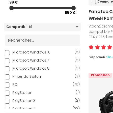
Compare
99 €
Fanatec C
650 €
Wheel For
Volant, diamè
Compatibilité
compatible PC
PS4 / PS5, ba
(5)
Microsoft Windows 10
Dispo web :
En 
(5)
Microsoft Windows 7
(5)
Microsoft Windows 8
Promotion
(3)
Nintendo Switch
(70)
PC
(1)
PlayStation
(2)
PlayStation 3
(22)
PlayStation 4