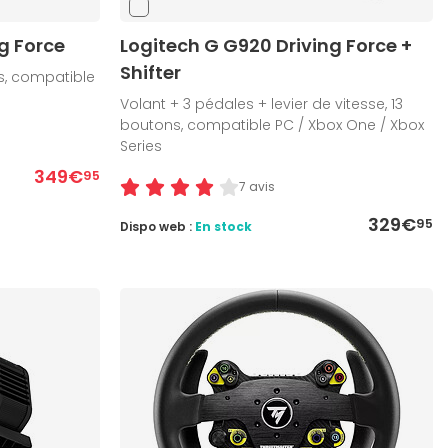
g Force
Logitech G G920 Driving Force +
Shifter
s, compatible
Volant + 3 pédales + levier de vitesse, 13
boutons, compatible PC / Xbox One / Xbox
Series
349€
95
7 avis
329€
95
Dispo web :
En stock