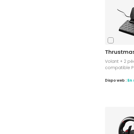
Thrustmas
Volant + 2 péd
compatible PC
Dispo web :
En 