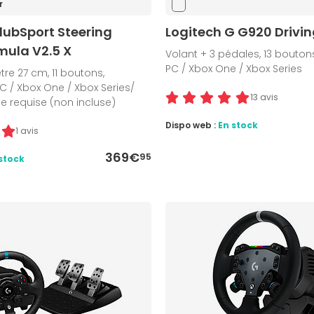
r
lubSport Steering
Logitech G G920 Drivin
mula V2.5 X
Volant + 3 pédales, 13 bouton
PC / Xbox One / Xbox Series
tre 27 cm, 11 boutons,
 / Xbox One / Xbox Series/
13 avis
se requise (non incluse)
Dispo web :
En stock
1 avis
369€
95
stock