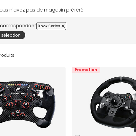
ous n'avez pas de magasin préféré
s correspondant
Xbox Series
a sélection
produits
Promotion