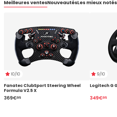
Meilleures ventes
Nouveautés
Les mieux notés
10/10
9/10
Fanatec ClubSport Steering Wheel 
Logitech G 
Formula V2.5 X
369€
349€
95
95