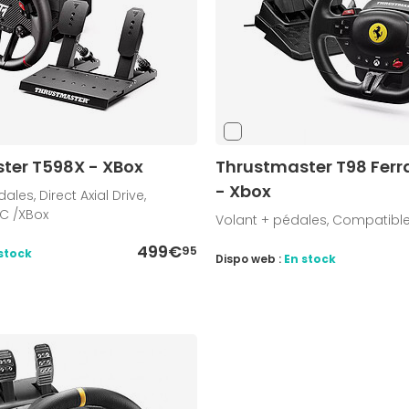
ter T598X - XBox
Thrustmaster T98 Ferr
- Xbox
ales, Direct Axial Drive,
C /XBox
Volant + pédales, Compatibl
499€
95
stock
Dispo web :
En stock