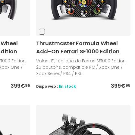
 Wheel
Thrustmaster Formula Wheel
dition
Add-On Ferrari SF1000 Edition
F1000 Edition,
Volant F1, réplique de Ferrari SF1000 Edition,
Xbox One /
25 boutons, compatible PC / Xbox One /
Xbox Series/ PS4 / PS5
399€
399€
95
95
Dispo web :
En stock