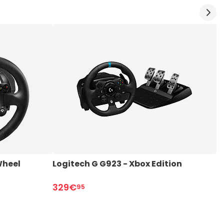
heel 
Logitech G G923 - Xbox Edition
L
329€
3
95