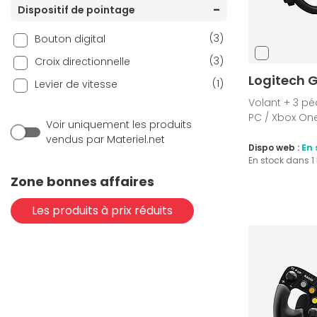
(23)
Dispositif de pointage
PlayStation 5
(6)
Xbox
(3)
Bouton digital
(17)
Xbox One
(3)
Croix directionnelle
(5)
Xbox One S
Logitech G
(1)
Levier de vitesse
(16)
Xbox Series
Volant + 3 pé
PC / Xbox One
Voir uniquement les produits
vendus par Materiel.net
Dispo web :
En 
En stock dans 
Zone bonnes affaires
Les produits à prix réduits