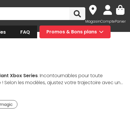
Magasin
Compte
Panier
des
FAQ
Promos & Bons plans
lant Xbox Series
. Incontournables pour toute
! Selon les modèles, ajustez votre trajectoire avec une
 vitesses. Choisissez votre équipement en fonction de
imagic