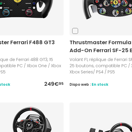
ter Ferrari F488 GT3
Thrustmaster Formula
Add-On Ferrari SF-25 E
lique de Ferrari 488 GT3, 15
Volant F1, réplique de Ferrari S
patible PC / Xbox One / Xbox
25 boutons, compatible PC / 
PS5
Xbox Series/ PS4 / PS5
249€
95
stock
Dispo web :
En stock