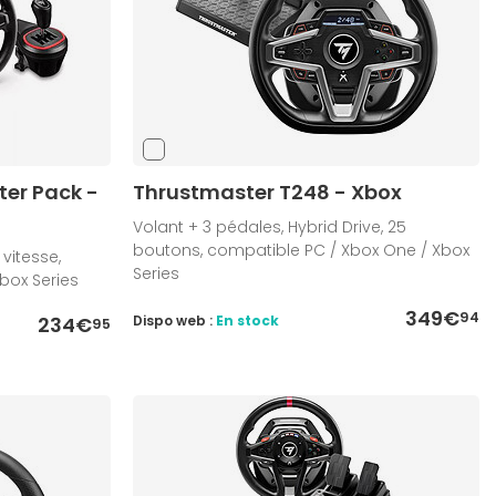
ter Pack -
Thrustmaster T248 - Xbox
Volant + 3 pédales, Hybrid Drive, 25
boutons, compatible PC / Xbox One / Xbox
vitesse,
Series
box Series
349€
94
234€
Dispo web :
En stock
95