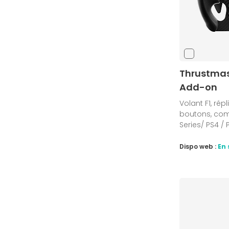
Thrustmas
Add-on
Volant F1, rép
boutons, com
Series/ PS4 / 
Dispo web :
En 