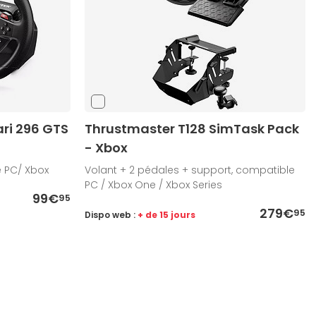
ari 296 GTS
Thrustmaster T128 SimTask Pack
- Xbox
e PC/ Xbox
Volant + 2 pédales + support, compatible
PC / Xbox One / Xbox Series
99€
95
279€
95
Dispo web :
+ de 15 jours