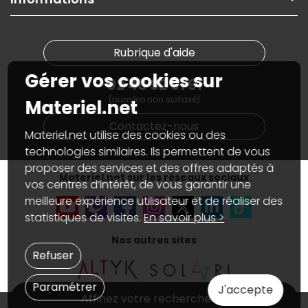
On rachète votre carte graphique
Informations
PC sur mesure : Votre RDV personnalisé
Guides d'achats et tutoriels
Plan du site
Notre démarche écologique
Nos marques
Materiel.net recrute
Rubrique d'aide
Conditions générales de vente
Notre programme d'affiliation
Marketplace
Gérer vos cookies sur
Partenariat & Sponsoring
02 40 92 91 91
Informations légales
(numéro non surtaxé)
Données personnelles
et
cookies
Materiel.net
Gérer vos cookies
Contactez-nous
Accessibilité : non conforme
Materiel.net utilise des cookies ou des
technologies similaires. Ils permettent de vous
proposer des services et des offres adaptés à
Materiel.net sur les réseaux sociaux
vos centres d’intérêt, de vous garantir une
meilleure expérience utilisateur et de réaliser des
statistiques de visites.
En savoir plus >
Nos autres sites
Refuser
Paramétrer
J'accepte
Affinez votre recherche