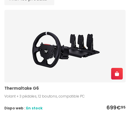
Thermaltake G6
Volant + 3 pédales, 12 boutons, compatible PC
699€
95
Dispo web :
En stock