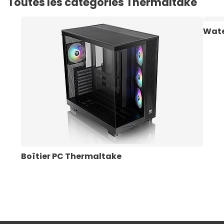
Toutes les catégories Thermaltake
Wate
Boîtier PC Thermaltake