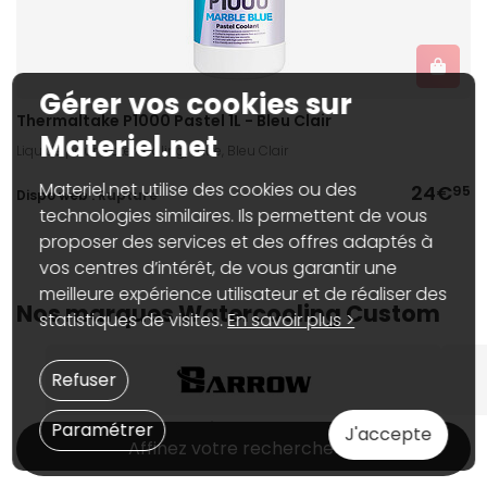
Gérer vos cookies sur
Thermaltake P1000 Pastel 1L - Bleu Clair
Materiel.net
Liquide pour watercooling, 1 Litre, Bleu Clair
Materiel.net utilise des cookies ou des
24€
95
Dispo web :
Rupture
technologies similaires. Ils permettent de vous
proposer des services et des offres adaptés à
vos centres d’intérêt, de vous garantir une
meilleure expérience utilisateur et de réaliser des
Nos marques Watercooling Custom
statistiques de visites.
En savoir plus >
Refuser
Watercooling Custom Barrow
Paramétrer
J'accepte
Affinez votre recherche