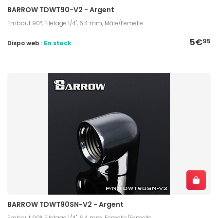
BARROW TDWT90-V2 - Argent
Embout 90°, Filetage 1/4", 6.4 mm, Mâle/Femelle
5€
95
Dispo web :
En stock
BARROW TDWT90SN-V2 - Argent
Embout 90°, Filetage 1/4", 6.4 mm, Femelle/Femelle