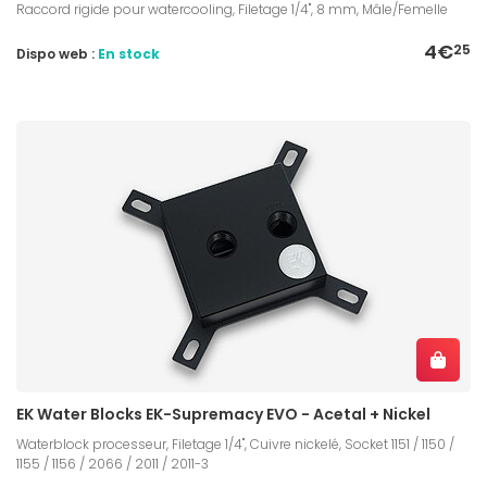
Raccord rigide pour watercooling, Filetage 1/4", 8 mm, Mâle/Femelle
4€
25
Dispo web :
En stock
EK Water Blocks EK-Supremacy EVO - Acetal + Nickel
Waterblock processeur, Filetage 1/4", Cuivre nickelé, Socket 1151 / 1150 /
1155 / 1156 / 2066 / 2011 / 2011-3