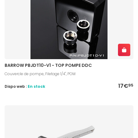
BARROW PBJDT10-V1 - TOP POMPE DDC
Couvercle de pompe, Filetage 1/4", POM
17€
95
Dispo web :
En stock