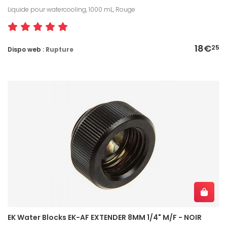
Liquide pour watercooling, 1000 mL, Rouge
18€
25
Dispo web :
Rupture
EK Water Blocks EK-AF EXTENDER 8MM 1/4" M/F - NOIR