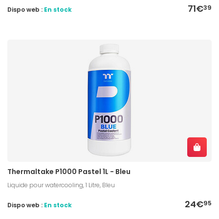
71€
39
Dispo web :
En stock
Thermaltake P1000 Pastel 1L - Bleu
Liquide pour watercooling, 1 Litre, Bleu
24€
95
Dispo web :
En stock