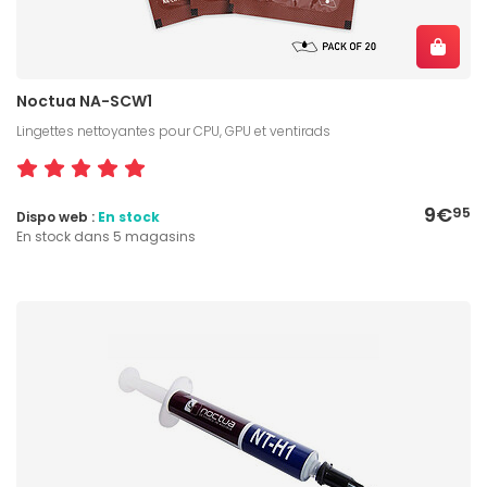
Noctua NA-SCW1
Lingettes nettoyantes pour CPU, GPU et ventirads
9€
95
Dispo web :
En stock
En stock dans 5 magasins