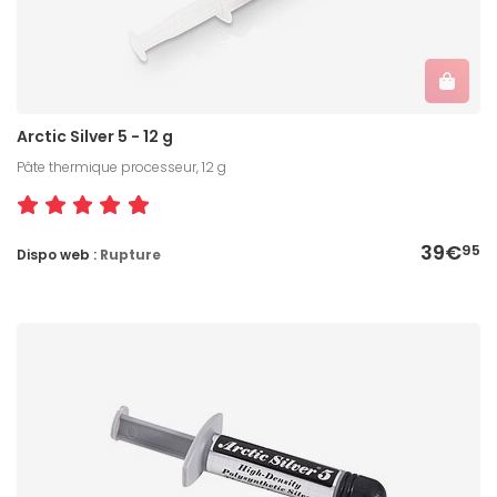
Arctic Silver 5 - 12 g
Pâte thermique processeur, 12 g
39€
95
Dispo web :
Rupture