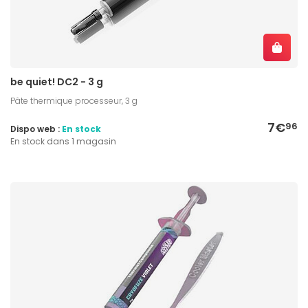
be quiet! DC2 - 3 g
Pâte thermique processeur, 3 g
7€
96
Dispo web :
En stock
En stock dans 1 magasin