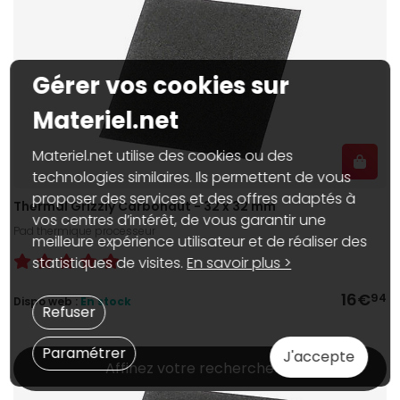
Gérer vos cookies sur
Materiel.net
Materiel.net utilise des cookies ou des
technologies similaires. Ils permettent de vous
proposer des services et des offres adaptés à
Thermal Grizzly Carbonaut - 32 x 32 mm
vos centres d’intérêt, de vous garantir une
Pad thermique processeur
meilleure expérience utilisateur et de réaliser des
statistiques de visites.
En savoir plus >
16€
94
Dispo web :
En stock
Refuser
Paramétrer
J'accepte
Affinez votre recherche