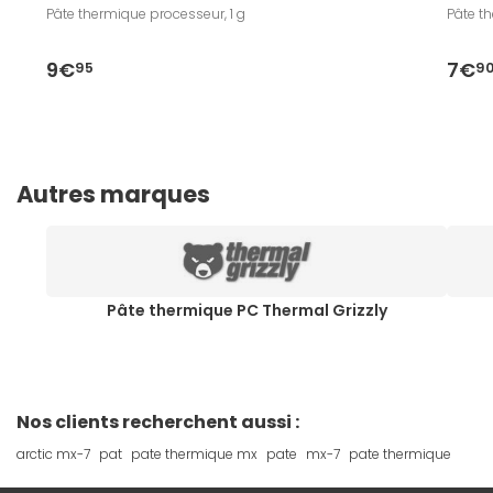
Pâte thermique processeur, 1 g
Pâte t
9€
7€
95
9
Autres marques
Pâte thermique PC Thermal Grizzly
Nos clients recherchent aussi :
arctic mx-7
pat
pate thermique mx
pate
mx-7
pate thermique