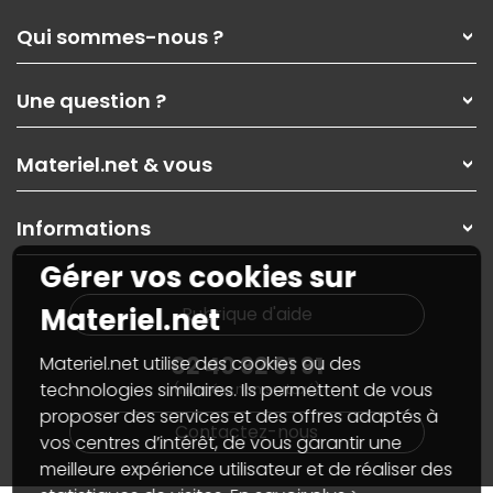
Qui sommes-nous ?
Qui sommes-nous ?
Une question ?
Nos services
Les magasins Materiel.net
Rubrique d'aide / FAQ
Nos solutions pour les pros
Materiel.net & vous
Paiement, livraison
Contactez-nous
Garanties
,
Pack Zen
On répare votre PC portable
SAV, demander un retour
Informations
On rachète votre carte graphique
Informations
PC sur mesure : Votre RDV personnalisé
Guides d'achats et tutoriels
Gérer vos cookies sur
Plan du site
Notre démarche écologique
Nos marques
Materiel.net recrute
Materiel.net
Rubrique d'aide
Conditions générales de vente
Notre programme d'affiliation
Marketplace
Partenariat & Sponsoring
02 40 92 91 91
Materiel.net utilise des cookies ou des
Informations légales
technologies similaires. Ils permettent de vous
(numéro non surtaxé)
Données personnelles
et
cookies
proposer des services et des offres adaptés à
Gérer vos cookies
Contactez-nous
Accessibilité : non conforme
vos centres d’intérêt, de vous garantir une
meilleure expérience utilisateur et de réaliser des