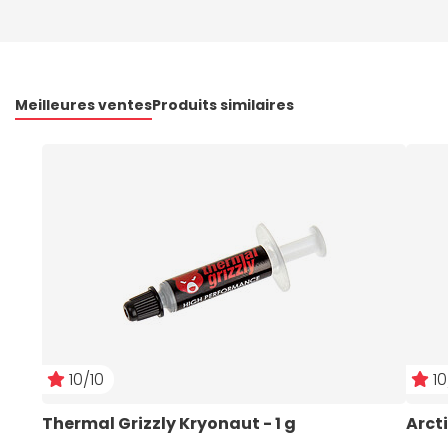
Meilleures ventes
Produits similaires
10/10
10
Thermal Grizzly Kryonaut - 1 g
Arcti