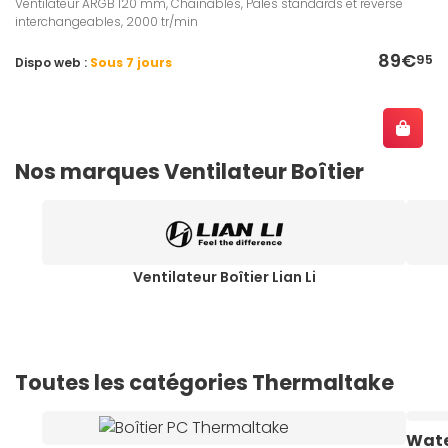
Ventilateur ARGB 120 mm, Chainables, Pales standards et reverse
interchangeables, 2000 tr/min
89€
95
Dispo web :
Sous 7 jours
Nos marques Ventilateur Boîtier
Ventilateur Boîtier Lian Li
Toutes les catégories Thermaltake
Wate