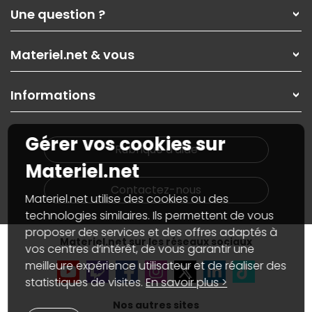
Qui sommes-nous ?
Une question ?
Nos services
Les magasins Materiel.net
Rubrique d'aide / FAQ
Nos solutions pour les pros
Materiel.net & vous
Paiement, livraison
Contactez-nous
Garanties
,
Pack Zen
On répare votre PC portable
SAV, demander un retour
Informations
On rachète votre carte graphique
Informations
PC sur mesure : Votre RDV personnalisé
Guides d'achats et tutoriels
Plan du site
Notre démarche écologique
Gérer vos cookies sur
Nos marques
Materiel.net recrute
Rubrique d'aide
Conditions générales de vente
Notre programme d'affiliation
Materiel.net
Marketplace
Partenariat & Sponsoring
Informations légales
Contactez-nous
Materiel.net utilise des cookies ou des
Données personnelles
et
cookies
Gérer vos cookies
technologies similaires. Ils permettent de vous
Accessibilité : non conforme
proposer des services et des offres adaptés à
Materiel.net sur les réseaux sociaux
vos centres d’intérêt, de vous garantir une
meilleure expérience utilisateur et de réaliser des
statistiques de visites.
En savoir plus >
Nos autres sites