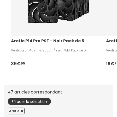
Arctic P14 Pro PST - Noir Pack de 5
Arct
Ventilateur 140 mm, 2500 tr/min, PWM, Pack de 5
Ventil
39€
19€
95
7
47 articles correspondant
Effacer la sélection
Arctic