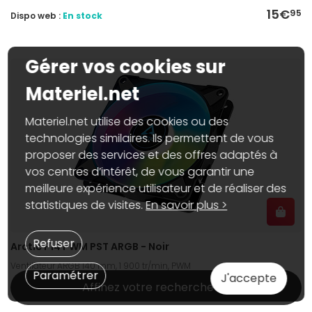
15€
95
Dispo web :
En stock
Gérer vos cookies sur
Materiel.net
Materiel.net utilise des cookies ou des
technologies similaires. Ils permettent de vous
proposer des services et des offres adaptés à
vos centres d’intérêt, de vous garantir une
meilleure expérience utilisateur et de réaliser des
statistiques de visites.
En savoir plus >
Refuser
Arctic P14 PWM PST ARGB - Noir
Ventilateur ARGB 140 mm, 1 900 tr/min, PWM
Paramétrer
J'accepte
Affinez votre recherche