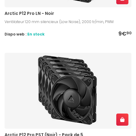
Arctic P12 Pro LN - Noir
Ventilateur 120 mm silencieux (Low Noise), 2000 tr/min, PWM
9€
90
Dispo web :
En stock
Arctic P12 Pro PST (Noir) - Pack de 5