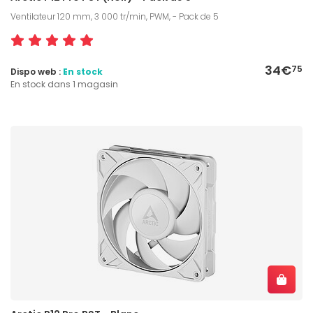
Ventilateur 120 mm, 3 000 tr/min, PWM, - Pack de 5
34€
75
Dispo web :
En stock
En stock dans 1 magasin