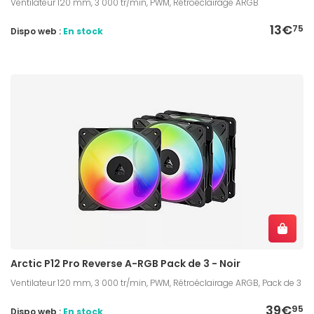
Ventilateur 120 mm, 3 000 tr/min, PWM, Rétroéclairage ARGB
13€
75
Dispo web :
En stock
Arctic P12 Pro Reverse A-RGB Pack de 3 - Noir
Ventilateur 120 mm, 3 000 tr/min, PWM, Rétroéclairage ARGB, Pack de 3
39€
95
Dispo web :
En stock