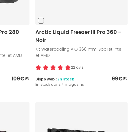
 Pro 280
Arctic Liquid Freezer III Pro 360 -
Noir
Kit Watercooling AIO 360 mm, Socket Intel
ntel et AMD
et AMD
22 avis
109€
99€
95
95
Dispo web :
En stock
En stock dans 4 magasins