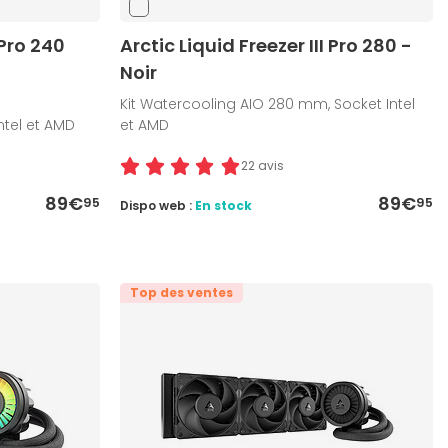
 Pro 240
Arctic Liquid Freezer III Pro 280 -
Noir
Kit Watercooling AIO 280 mm, Socket Intel
ntel et AMD
et AMD
22 avis
89€
89€
95
95
Dispo web :
En stock
Top des ventes