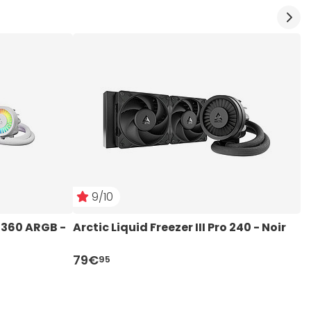
9/10
o 360 ARGB - 
Arctic Liquid Freezer III Pro 240 - Noir
A
79€
1
95