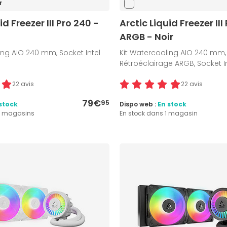
r
id Freezer III Pro 240 -
Arctic Liquid Freezer III
ARGB - Noir
ing AIO 240 mm, Socket Intel
Kit Watercooling AIO 240 mm,
Rétroéclairage ARGB, Socket I
22 avis
22 avis
79€
95
stock
Dispo web :
En stock
4 magasins
En stock dans 1 magasin