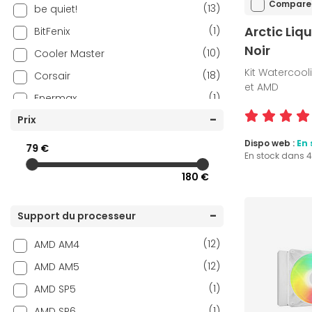
Compare
(13)
be quiet!
Arctic Liqu
(1)
BitFenix
Noir
(10)
Cooler Master
Kit Watercool
(18)
Corsair
et AMD
(1)
Enermax
(5)
Prix
Fox Spirit
(6)
Lian Li
Dispo web :
En 
79 €
En stock dans 
(21)
MSI
180 €
(7)
NZXT
(2)
Phanteks
Support du processeur
(28)
Thermalright
(12)
AMD AM4
(15)
Thermaltake
(12)
AMD AM5
(16)
TRYX
(1)
AMD SP5
(1)
Valkyrie
(1)
AMD SP6