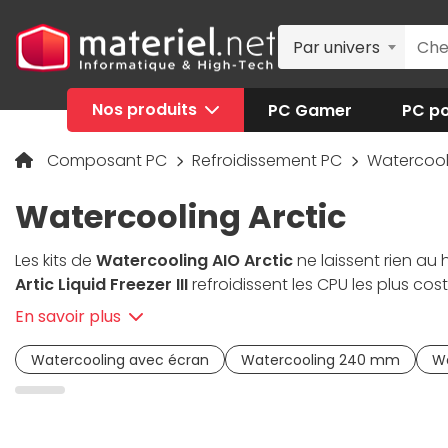
Par univers
Nos produits
PC Gamer
PC po
Composant PC
Refroidissement PC
Watercool
Watercooling Arctic
Les kits de
Watercooling AIO Arctic
ne laissent rien au 
Artic Liquid Freezer III
refroidissent les CPU les plus c
consommation, un ventilateur VRM dédié et des tubes 
En savoir plus
Compatible avec les sockets Intel LGA et AMD récent, il f
kits de watercooling All in One
Arctic salués pour leur 
Watercooling avec écran
Watercooling 240 mm
W
applications lourdes.