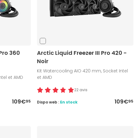
 Pro 360
Arctic Liquid Freezer III Pro 420 -
Noir
Kit Watercooling AIO 420 mm, Socket Intel
ntel et AMD
et AMD
22 avis
109€
109€
95
95
Dispo web :
En stock