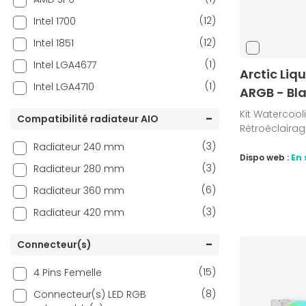
(7)
Xigmatek
(12)
Intel 1700
(12)
Intel 1851
(1)
Intel LGA4677
Arctic Liqu
(1)
Intel LGA4710
ARGB - Bl
Kit Watercoo
Compatibilité radiateur AIO
Rétroéclairag
(3)
Radiateur 240 mm
Dispo web :
En 
(3)
Radiateur 280 mm
(6)
Radiateur 360 mm
(3)
Radiateur 420 mm
Connecteur(s)
(15)
4 Pins Femelle
(8)
Connecteur(s) LED RGB