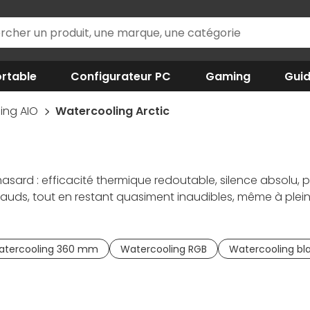
rtable
Configurateur PC
Gaming
Gui
ing AIO
Watercooling Arctic
hasard : efficacité thermique redoutable, silence absolu, p
ostauds, tout en restant quasiment inaudibles, même à p
gainés extra-longs, ce
système de refroidissement liquide
ait des merveilles sur un Ryzen 7 ou un Core i7 dernière gé
performance. Obtenez dès maintenant de la stabilité ther
atercooling 360 mm
Watercooling RGB
Watercooling bl