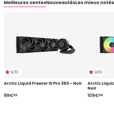
Meilleures ventes
Nouveautés
Les mieux notés
9/10
9/10
Arctic Liquid Freezer III Pro 360 - Noir
Arctic Liquid
Noir
99€
109€
95
95