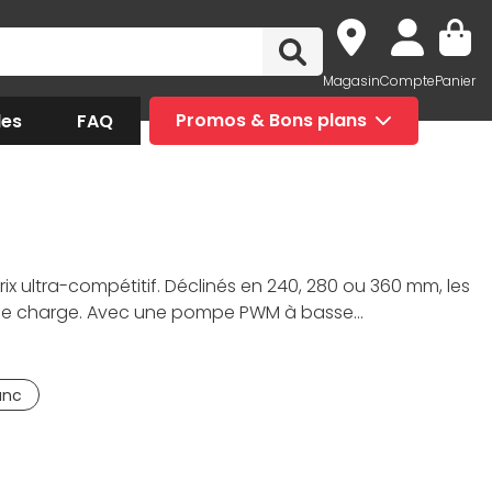
Magasin
Compte
Panier
des
FAQ
Promos & Bons plans
rix ultra-compétitif. Déclinés en 240, 280 ou 360 mm, les
leine charge. Avec une pompe PWM à basse
se distingue sur le terrain de l'ingénierie maline.
nération. Chez Materiel.net, nos experts référencent les
mique pour vos jeux en monde ouvert ou vos
anc