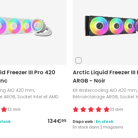
id Freezer III Pro 420
Arctic Liquid Freezer III
anc
ARGB - Noir
ling AIO 420 mm,
Kit Watercooling AIO 420 mm,
e ARGB, Socket Intel et AMD
Rétroéclairage ARGB, Socket I
22 avis
22 avis
134€
95
stock
Dispo web :
En stock
En stock dans 2 magasins