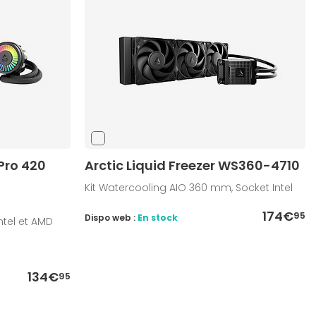
 Pro 420
Arctic Liquid Freezer WS360-4710
Kit Watercooling AIO 360 mm, Socket Intel
174€
95
Dispo web :
En stock
ntel et AMD
134€
95