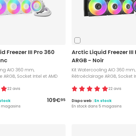
id Freezer III Pro 360
Arctic Liquid Freezer III
anc
ARGB - Noir
ling AIO 360 mm,
Kit Watercooling AIO 360 mm,
e ARGB, Socket Intel et AMD
Rétroéclairage ARGB, Socket I
22 avis
22 avis
109€
95
stock
Dispo web :
En stock
5 magasins
En stock dans 5 magasins