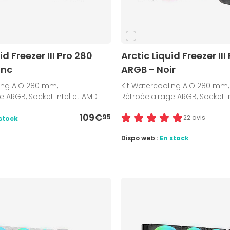
id Freezer III Pro 280
Arctic Liquid Freezer III
anc
ARGB - Noir
ling AIO 280 mm,
Kit Watercooling AIO 280 mm,
e ARGB, Socket Intel et AMD
Rétroéclairage ARGB, Socket I
109€
95
22 avis
stock
Dispo web :
En stock