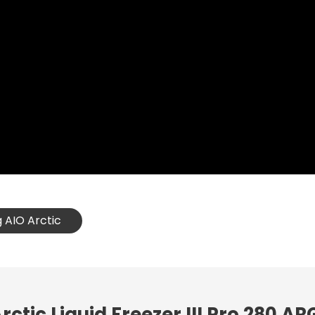
g AIO Arctic
ctic Liquid Freezer III Pro 280 AR