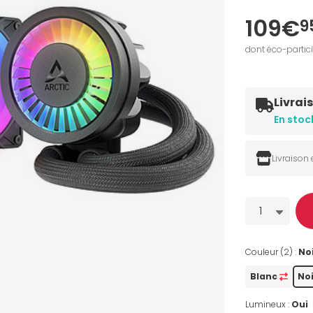
109€
9
dont éco-partic
Livrai
En stoc
Livraison
Quantité
1
Couleur (2) :
No
Blanc
Noi
Lumineux :
Oui