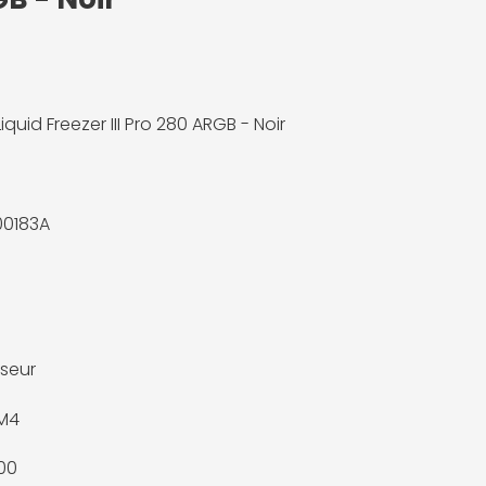
Liquid Freezer III Pro 280 ARGB - Noir
00183A
seur
M4
700