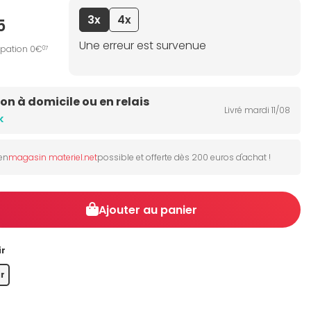
3x
4x
5
Une erreur est survenue
ipation 0€
07
son à domicile ou en relais
Livré mardi 11/08
k
 en
magasin materiel.net
possible et offerte dès 200 euros d'achat !
Ajouter au panier
ir
r