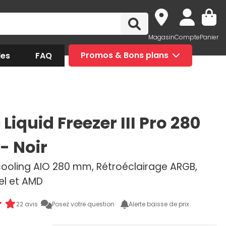
Magasin
Compte
Panier
des
FAQ
Promos & Bons plans
 Liquid Freezer III Pro 280
- Noir
cooling AIO 280 mm, Rétroéclairage ARGB,
el et AMD
22 avis
Posez votre question
Alerte baisse de prix