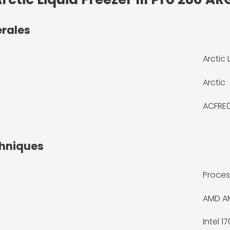
érales
Arctic 
Arctic
ACFRE
chniques
Proces
AMD A
Intel 1