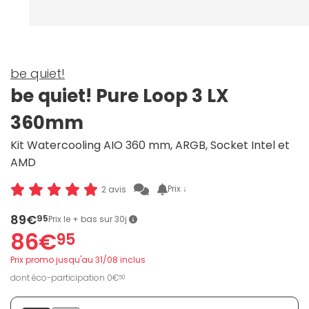
be quiet!
be quiet! Pure Loop 3 LX
360mm
Kit Watercooling AIO 360 mm, ARGB, Socket Intel et
AMD
Prix ↓
2 avis
89€
95
Prix le + bas sur 30j
86€
95
Prix promo jusqu'au 31/08 inclus
dont éco-participation 0€
50