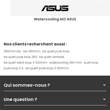
Watercooling AIO ASUS
Nos clients recherchent aussi :
360mm aio
aio 360mm
be quiet pure loop
be quiet pure loop 360
be quiet ventirad
be quiet silent loop 3 420mm
watercooling 360 mm
pure loop
pure loop 3 lx
be quiet! pure loop 3 360mm
Qui sommes-nous ?
Qui sommes-nous ?
Une question ?
Nos services
Les magasins Materiel.net