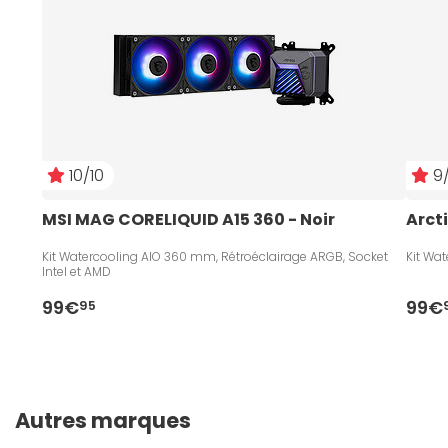
10/10
9/
MSI MAG CORELIQUID A15 360 - Noir
Arcti
Kit Watercooling AIO 360 mm, Rétroéclairage ARGB, Socket
Kit Wa
Intel et AMD
99€
99€
95
Autres marques