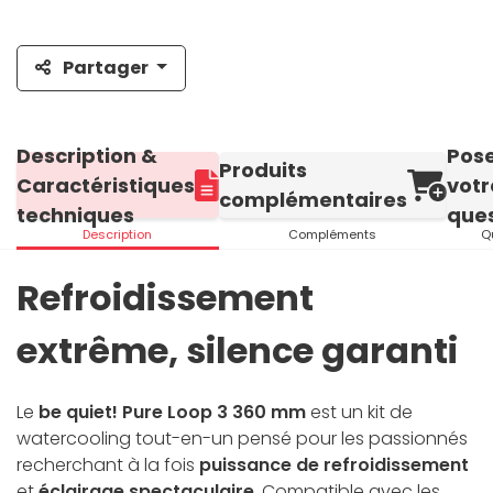
Partager
Description &
Pos
Produits
Caractéristiques
votr
complémentaires
techniques
ques
Description
Compléments
Q
Refroidissement
extrême, silence garanti
Le
be quiet! Pure Loop 3 360 mm
est un kit de
watercooling tout-en-un pensé pour les passionnés
recherchant à la fois
puissance de refroidissement
et
éclairage spectaculaire
. Compatible avec les