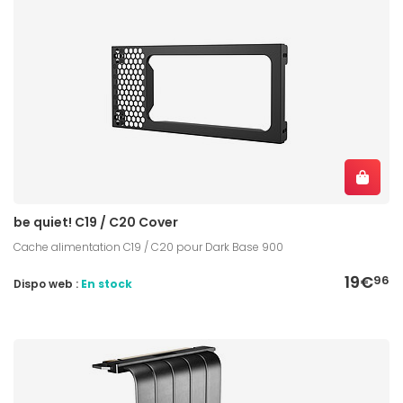
be quiet! C19 / C20 Cover
Cache alimentation C19 / C20 pour Dark Base 900
19€
96
Dispo web :
En stock