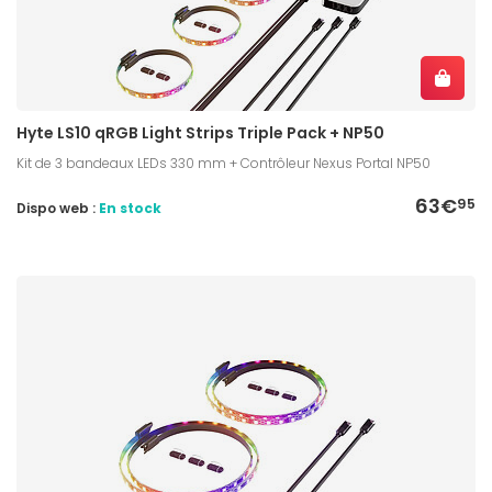
Hyte LS10 qRGB Light Strips Triple Pack + NP50
Kit de 3 bandeaux LEDs 330 mm + Contrôleur Nexus Portal NP50
63€
95
Dispo web :
En stock