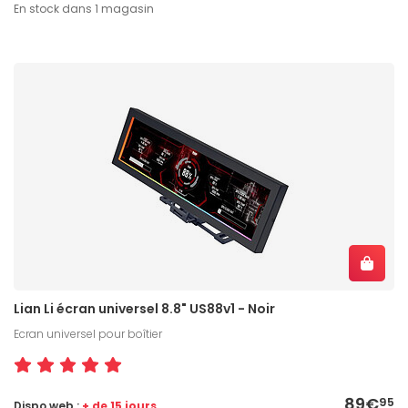
En stock dans 1 magasin
Lian Li écran universel 8.8" US88v1 - Noir
Ecran universel pour boîtier
89€
95
Dispo web :
+ de 15 jours