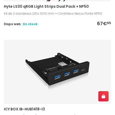
Hyte LS30 qRGB Light Strips Dual Pack + NP50
Kit de 2 bandeaux LEDs 1000 mm + Contrôleur Nexus Portal NP50
67€
95
Dispo web :
En stock
ICY BOX IB-HUB1418-I3