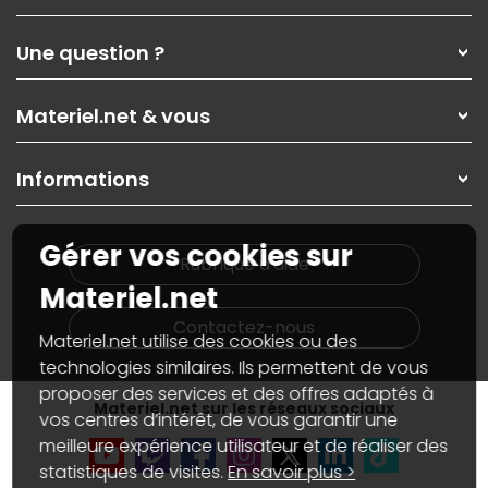
Qui sommes-nous ?
Une question ?
Nos services
Les magasins Materiel.net
Rubrique d'aide / FAQ
Nos solutions pour les pros
Materiel.net & vous
Paiement, livraison
Contactez-nous
Garanties
,
Pack Zen
On répare votre PC portable
SAV, demander un retour
Informations
On rachète votre carte graphique
Informations
PC sur mesure : Votre RDV personnalisé
Guides d'achats et tutoriels
Plan du site
Notre démarche écologique
Gérer vos cookies sur
Nos marques
Materiel.net recrute
Rubrique d'aide
Conditions générales de vente
Notre programme d'affiliation
Materiel.net
Marketplace
Partenariat & Sponsoring
Informations légales
Contactez-nous
Materiel.net utilise des cookies ou des
Données personnelles
et
cookies
Gérer vos cookies
technologies similaires. Ils permettent de vous
Accessibilité : non conforme
proposer des services et des offres adaptés à
Materiel.net sur les réseaux sociaux
vos centres d’intérêt, de vous garantir une
meilleure expérience utilisateur et de réaliser des
statistiques de visites.
En savoir plus >