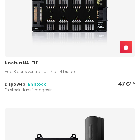
Noctua NA-FH1
Hub 8 ports ventilateurs 3 ou 4 broches
47€
95
Dispo web :
En stock
En stock dans 1 magasin