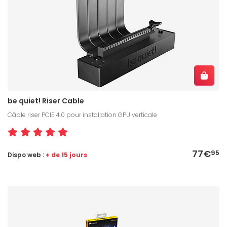
be quiet! Riser Cable
Câble riser PCIE 4.0 pour installation GPU verticale
77€
95
Dispo web :
+ de 15 jours