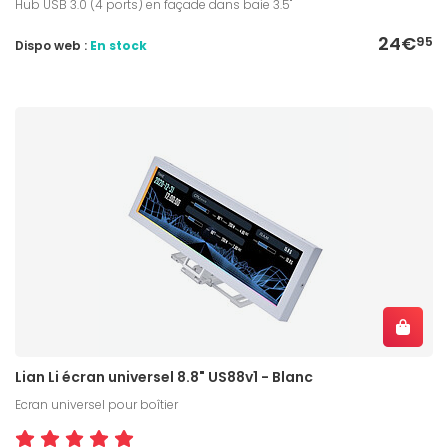
Hub USB 3.0 (4 ports) en façade dans baie 3.5''
24€
95
Dispo web :
En stock
Lian Li écran universel 8.8" US88v1 - Blanc
Ecran universel pour boîtier