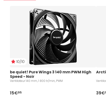
10/10
be quiet! Pure Wings 3 140 mm PWM High 
Arcti
Speed - Noir
Ventilateur 140 mm, 1 800 tr/min, PWM
Ventil
15€
39€
95