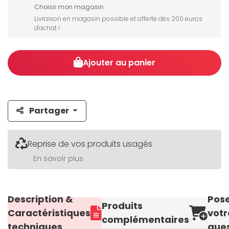
Choisir mon magasin
Livraison en magasin possible et offerte dès 200 euros
d'achat !
Ajouter au panier
Partager
Reprise de vos produits usagés
En savoir plus
Description &
Pos
Produits
Caractéristiques
votr
complémentaires
techniques
ques