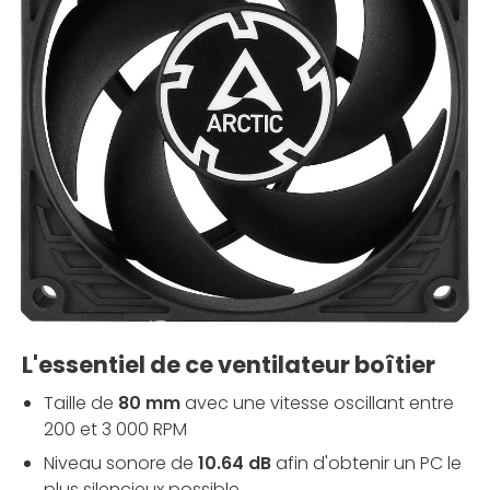
L'essentiel de ce ventilateur boîtier
Taille de
80 mm
avec une vitesse oscillant entre
200 et 3 000 RPM
Niveau sonore de
10.64 dB
afin d'obtenir un PC le
plus silencieux possible