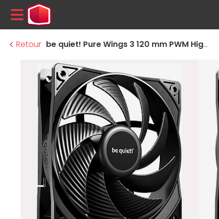
MENU
Retour
be quiet! Pure Wings 3 120 mm PWM High Speed - Noir