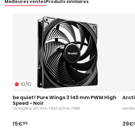
Meilleures ventes
Produits similaires
10/10
be quiet! Pure Wings 3 140 mm PWM High 
Arcti
Speed - Noir
Ventilateur 140 mm, 1 800 tr/min, PWM
Ventil
15€
39€
95