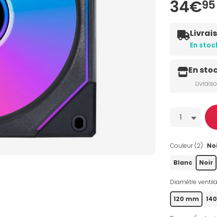
34€
95
Livrai
En stoc
En sto
Livrais
Quantité
1
Couleur (2) :
No
Blanc
Noir
Diamètre ventila
120 mm
14