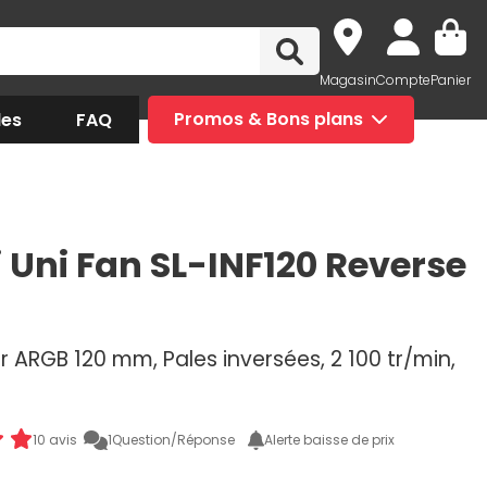
Magasin
Compte
Panier
des
FAQ
Promos & Bons plans
i Uni Fan SL-INF120 Reverse
r ARGB 120 mm, Pales inversées, 2 100 tr/min,
10 avis
1
Question/Réponse
Alerte baisse de prix