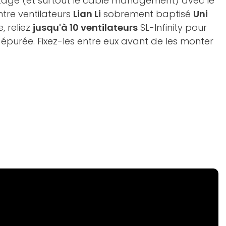
ntage (et surtout le câble management) avec le
tre ventilateurs
Lian Li
sobrement baptisé
Uni
, reliez
jusqu'à 10 ventilateurs
SL-Infinity pour
 épurée. Fixez-les entre eux avant de les monter