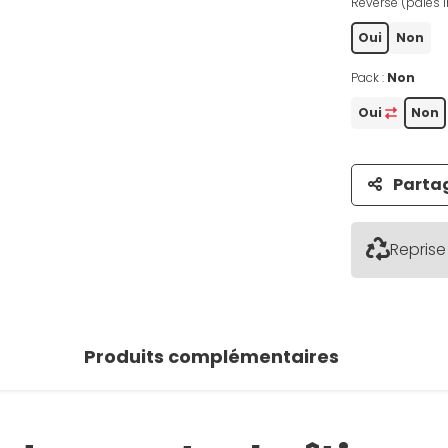
Reverse (pales i
Oui
Non
Pack :
Non
Oui
Non
Parta
Reprise
Produits complémentaires