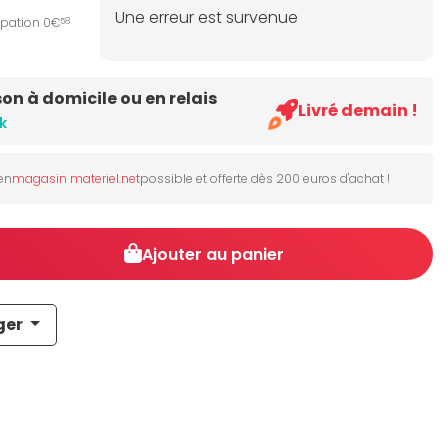
Une erreur est survenue
ipation 0€
58
son à domicile ou en relais
Livré demain !
k
 en
magasin materiel.net
possible et offerte dès 200 euros d'achat !
Ajouter au panier
ger