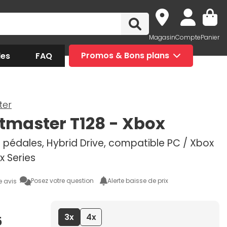
Magasin
Compte
Panier
des
FAQ
Promos & Bons plans
ter
tmaster T128 - Xbox
 pédales, Hybrid Drive, compatible PC / Xbox
x Series
Posez votre question
Alerte baisse de prix
e avis
3x
4x
5