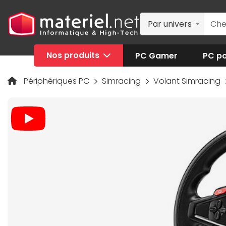
Par univers
Nos produits
PC Gamer
PC po
Périphériques PC
Simracing
Volant Simracing