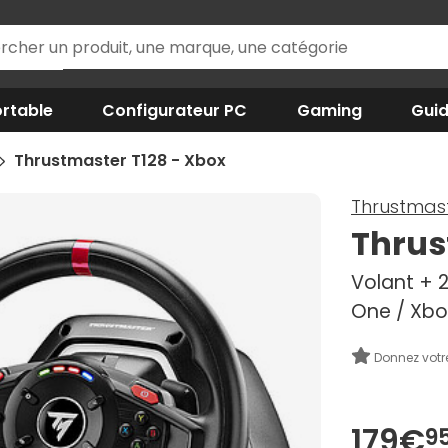
rtable
Configurateur PC
Gaming
Gui
Thrustmaster T128 - Xbox
Thrustmas
Thrus
Volant + 2
One / Xbo
Donnez votr
179€
9