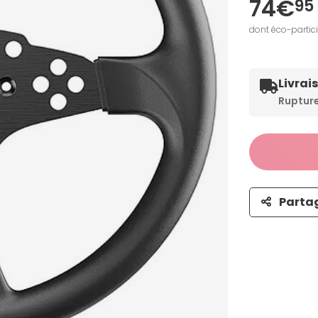
74€
95
dont éco-partic
Livrai
Ruptur
Parta