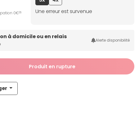
Une erreur est survenue
ipation 0€
05
son à domicile ou en relais
Alerte disponibilité
e
Produit en rupture
ger