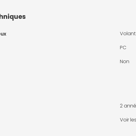
chniques
Volant
eux
PC
Non
2 anné
Voir l