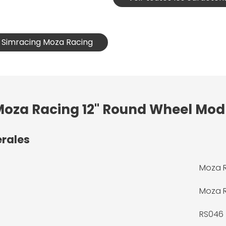
t Simracing Moza Racing
 Moza Racing 12" Round Wheel Mod
érales
Moza R
Moza 
RS046