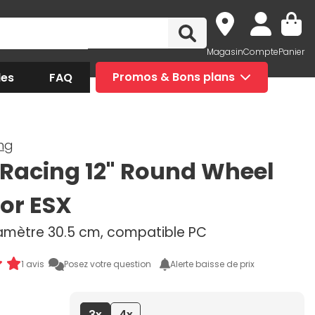
Magasin
Compte
Panier
des
FAQ
Promos & Bons plans
ng
Racing 12" Round Wheel
or ESX
iamètre 30.5 cm, compatible PC
1 avis
Posez votre question
Alerte baisse de prix
3x
4x