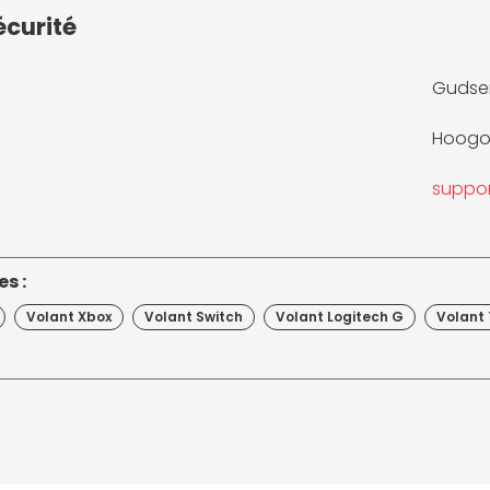
écurité
Gudsen
Hoogoo
suppo
s :
Volant Xbox
Volant Switch
Volant Logitech G
Volant