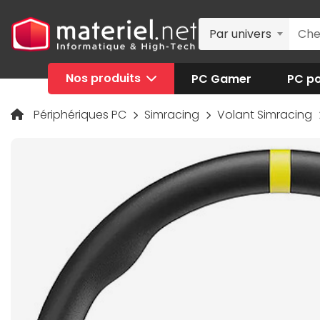
Par univers
Nos produits
PC Gamer
PC po
Périphériques PC
Simracing
Volant Simracing