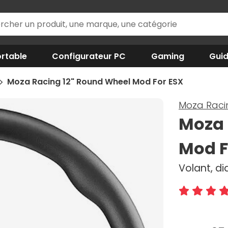
rtable
Configurateur PC
Gaming
Gui
Moza Racing 12" Round Wheel Mod For ESX
Moza Raci
Moza 
Mod F
Volant, d