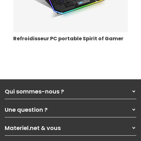
Refroidisseur PC portable Spirit of Gamer
Qui sommes-nous ?
Qui sommes-nous ?
Une question ?
Nos services
Les magasins Materiel.net
Rubrique d'aide / FAQ
Nos solutions pour les pros
Materiel.net & vous
Paiement, livraison
Contactez-nous
Garanties
,
Pack Zen