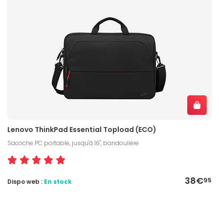
Lenovo ThinkPad Essential Topload (ECO)
Sacoche PC portable, jusqu'à 16", bandoulière
38€
95
Dispo web :
En stock