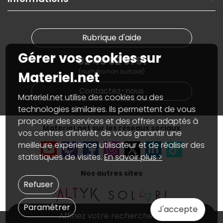
On rachète votre carte graphique
Informations
PC sur mesure : Votre RDV personnalisé
Guides d'achats et tutoriels
Plan du site
Notre démarche écologique
Nos marques
Materiel.net recrute
Rubrique d'aide
Conditions générales de vente
Notre programme d'affiliation
Marketplace
Gérer vos cookies sur
Partenariat & Sponsoring
02 40 92 91 91
Informations légales
(numéro non surtaxé)
Données personnelles
et
cookies
Materiel.net
Gérer vos cookies
Contactez-nous
Accessibilité : non conforme
Materiel.net utilise des cookies ou des
technologies similaires. Ils permettent de vous
proposer des services et des offres adaptés à
Materiel.net sur les réseaux sociaux
vos centres d’intérêt, de vous garantir une
meilleure expérience utilisateur et de réaliser des
statistiques de visites.
En savoir plus >
Nos autres sites
Refuser
Paramétrer
J'accepte
Affinez votre recherche