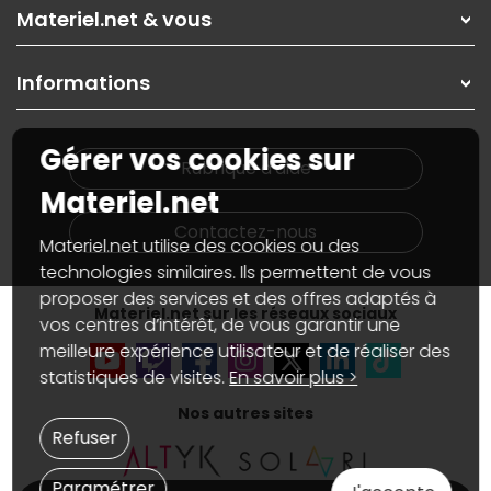
Rubrique d'aide / FAQ
Nos solutions pour les pros
Materiel.net & vous
Paiement, livraison
Contactez-nous
Garanties
,
Pack Zen
On répare votre PC portable
SAV, demander un retour
Informations
On rachète votre carte graphique
Informations
PC sur mesure : Votre RDV personnalisé
Guides d'achats et tutoriels
Plan du site
Notre démarche écologique
Gérer vos cookies sur
Nos marques
Materiel.net recrute
Rubrique d'aide
Conditions générales de vente
Notre programme d'affiliation
Materiel.net
Marketplace
Partenariat & Sponsoring
Informations légales
Contactez-nous
Materiel.net utilise des cookies ou des
Données personnelles
et
cookies
Gérer vos cookies
technologies similaires. Ils permettent de vous
Accessibilité : non conforme
proposer des services et des offres adaptés à
Materiel.net sur les réseaux sociaux
vos centres d’intérêt, de vous garantir une
meilleure expérience utilisateur et de réaliser des
statistiques de visites.
En savoir plus >
Nos autres sites
Refuser
Paramétrer