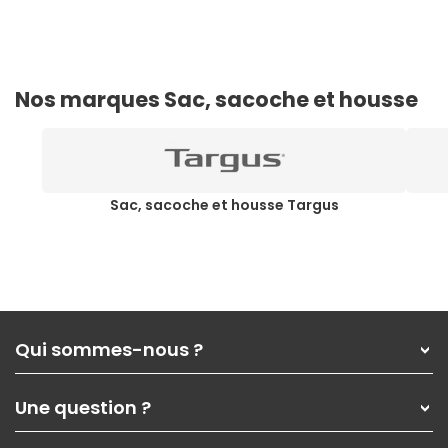
Nos marques Sac, sacoche et housse
Sac, sacoche et housse Targus
Qui sommes-nous ?
Qui sommes-nous ?
Une question ?
Nos services
Les magasins Materiel.net