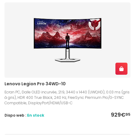
Lenovo Legion Pro 34WD-10
Ecran PC, Dalle OLED incurvée, 21:9, 3440 x 1440 (UWQHD), 0.03 ms (gris
à gris), HDR 400 True Black, 240 Hz, FreeSync Premium Pro/G-SYNC
Compatible, DisplayPort/HDMI/USB-C
929€
95
Dispo web :
En stock