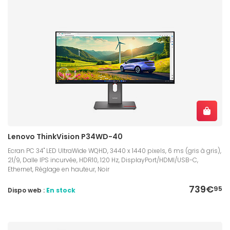
Lenovo ThinkVision P34WD-40
Ecran PC 34" LED UltraWide WQHD, 3440 x 1440 pixels, 6 ms (gris à gris),
21/9, Dalle IPS incurvée, HDR10, 120 Hz, DisplayPort/HDMI/USB-C,
Ethernet, Réglage en hauteur, Noir
739€
95
Dispo web :
En stock