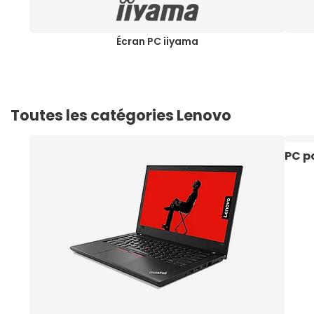
Écran PC iiyama
Toutes les catégories Lenovo
PC p