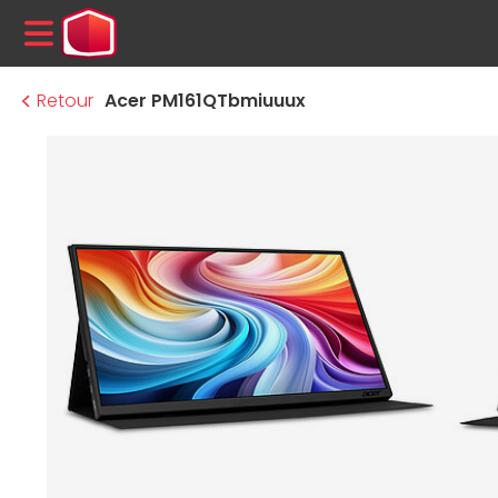
MENU
Retour
Acer PM161QTbmiuuux