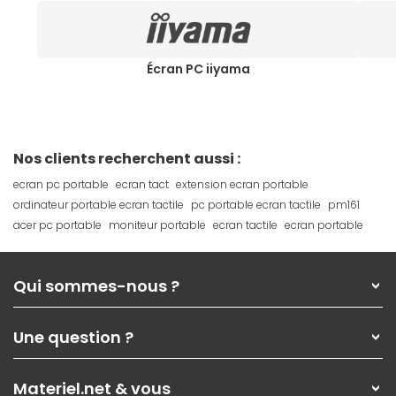
Écran PC iiyama
Nos clients recherchent aussi :
ecran pc portable
ecran tact
extension ecran portable
ordinateur portable ecran tactile
pc portable ecran tactile
pm161
acer pc portable
moniteur portable
ecran tactile
ecran portable
Qui sommes-nous ?
Qui sommes-nous ?
Une question ?
Nos services
Les magasins Materiel.net
Rubrique d'aide / FAQ
Nos solutions pour les pros
Materiel.net & vous
Paiement, livraison