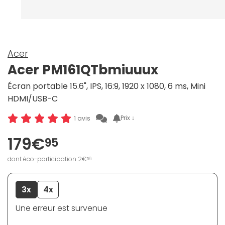
Acer
Acer PM161QTbmiuuux
Écran portable 15.6", IPS, 16:9, 1920 x 1080, 6 ms, Mini
HDMI/USB-C
Prix ↓
1 avis
179€
95
dont éco-participation 2€
56
3x
4x
Une erreur est survenue