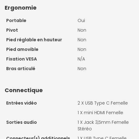
Ergonomie
Portable
Oui
Pivot
Non
Pied réglable en hauteur
Non
Pied amovible
Non
Fixation VESA
N/A
Bras articulé
Non
Connectique
Entrées vidéo
2 X
USB Type C Femelle
1 X
mini HDMI Femelle
Sorties audio
1 X
Jack 3,5mm Femelle
Stéréo
Connecteur(s) additionnels
1 X
USB Type C Femelle