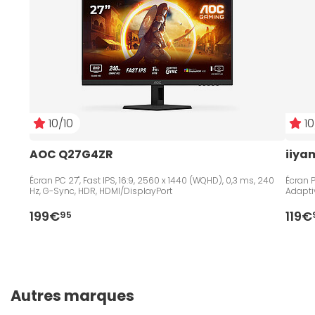
10/10
10
AOC Q27G4ZR
iiya
Écran PC 27", Fast IPS, 16:9, 2560 x 1440 (WQHD), 0,3 ms, 240
Écran PC 23.8", Fast IPS, 16:9,
Hz, G-Sync, HDR, HDMI/DisplayPort
Adapti
199€
119€
95
Autres marques