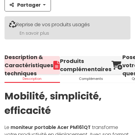
Partager
Reprise de vos produits usagés
En savoir plus
Description &
Pos
Produits
Caractéristiques
votr
complémentaires
techniques
ques
Description
Compléments
Q
Mobilité, simplicité,
efficacité
Le
moniteur portable Acer PM161QT
transforme
votre productivité en déplacement. Avec son format