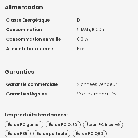
Alimentation
Classe Energétique
D
Consommation
9 kWh/1000h
Consommation en veille
0.3 W
Alimentation interne
Non
Garanties
Garantie commerciale
2 années vendeur
Garanties légales
Voir les modalités
Les produits tendances :
Écran PC gamer
Écran PC OLED
Écran PC incurvé
Écran PS5
Ecran portable
Écran PC QHD