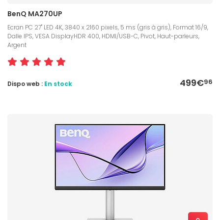
BenQ MA270UP
Ecran PC 27" LED 4K, 3840 x 2160 pixels, 5 ms (gris à gris), Format 16/9,
Dalle IPS, VESA DisplayHDR 400, HDMI/USB-C, Pivot, Haut-parleurs,
Argent
499€
96
Dispo web :
En stock