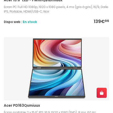
Ecran PC Full HD 1080p, 1920 x 1080 pixels, 4 ms (gris à gris), 16/9, Dalle
IPS, Portable, HDMI/USB-C, Noir
139€
96
Dispo web :
En stock
Acer PD163Qsmiuux
Écran portable 2 x 15,6", IPS, 16:9, 1920 x 1080 (FHD), 8 ms, 60 Hz,