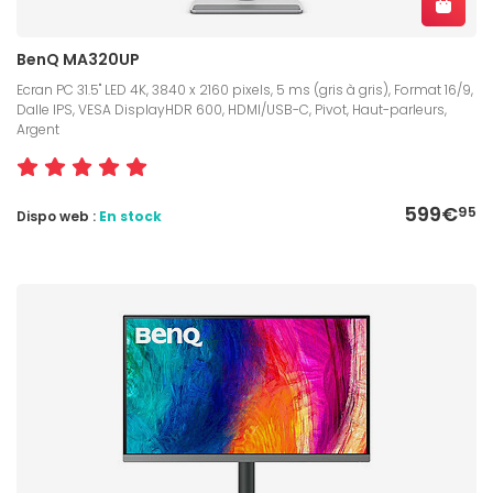
BenQ MA320UP
Ecran PC 31.5" LED 4K, 3840 x 2160 pixels, 5 ms (gris à gris), Format 16/9,
Dalle IPS, VESA DisplayHDR 600, HDMI/USB-C, Pivot, Haut-parleurs,
Argent
599€
95
Dispo web :
En stock