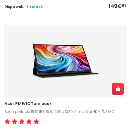
149€
95
Dispo web :
En stock
Acer PM161QTbmiuuux
Écran portable 15.6", IPS, 16:9, 1920 x 1080, 6 ms, Mini HDMI/USB-C