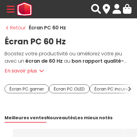
MENU
Retour
Écran PC 60 Hz
Écran PC 60 Hz
Boostez votre productivité ou améliorez votre jeu
avec un
écran de 60 Hz
au
bon rapport qualité-
prix
. Parfait pour la bureautique, la navigation web, le
En savoir plus
streaming ou même le gaming, ces écrans offrent
une expérience visuelle agréable avec une
Écran PC gamer
Écran PC OLED
Écran PC incurvé
consommation d'énergie optimisée. Disponible en Full
HQ, QHD ou 4K, avec des dalles IPS, VA ou TN, il répond
aux besoins essentiels sans compromis sur la qualité.
Meilleures ventes
Nouveautés
Les mieux notés