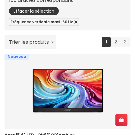
100 articles correspondant
Effacer la sélection
Fréquence verticale maxi : 60 Hz
Trier les produits
(current)
1
2
3
Nouveau
Acer 15.6" LED - PM161QB1bmiuux