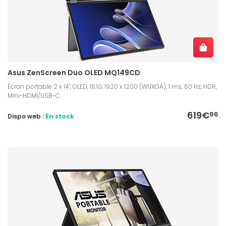
Asus ZenScreen Duo OLED MQ149CD
Écran portable 2 x 14", OLED, 16:10, 1920 x 1200 (WUXGA), 1 ms, 60 Hz, HDR,
Mini-HDMI/USB-C
619€
96
Dispo web :
En stock