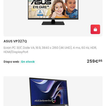
ASUS VP327Q
Ecran PC 31,5", Dalle VA, 16:9, 3840 x 2160 (4K UHD), 4 ms, 60 Hz, HDR,
HDMI/DisplayPort
259€
95
Dispo web :
En stock