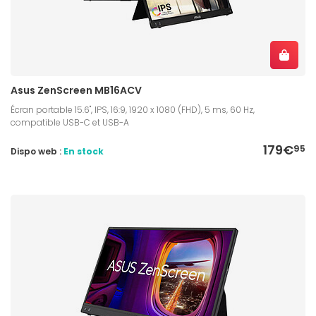
Asus ZenScreen MB16ACV
Écran portable 15.6", IPS, 16:9, 1920 x 1080 (FHD), 5 ms, 60 Hz,
compatible USB-C et USB-A
179€
95
Dispo web :
En stock