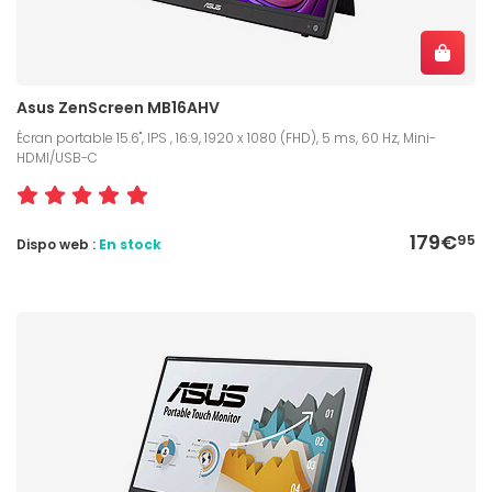
Asus ZenScreen MB16AHV
Écran portable 15.6", IPS , 16:9, 1920 x 1080 (FHD), 5 ms, 60 Hz, Mini-
HDMI/USB-C
179€
95
Dispo web :
En stock