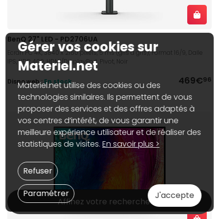
BenQ 27" LED - PD2706UA
Gérer vos cookies sur
Ecran PC 4K, 3840 x 2160 pixels, 5 ms (gris à gris), Format 16/9, Dalle
IPS, HDR 400, HDMI/DisplayPort, Pivot, Noir
Materiel.net
469€
96
Dispo web :
En stock
Materiel.net utilise des cookies ou des
technologies similaires. Ils permettent de vous
proposer des services et des offres adaptés à
vos centres d’intérêt, de vous garantir une
meilleure expérience utilisateur et de réaliser des
statistiques de visites.
En savoir plus >
Refuser
Paramétrer
J'accepte
Affinez votre recherche