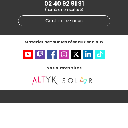
Partenariat & Sponsoring
02 40 92 91 91
Informations légales
(numéro non surtaxé)
Données personnelles
et
cookies
Gérer vos cookies
Contactez-nous
Accessibilité : non conforme
Materiel.net sur les réseaux sociaux
Nos autres sites