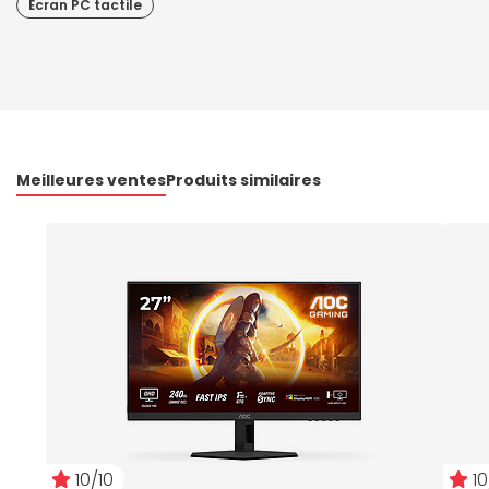
Écran PC tactile
Meilleures ventes
Produits similaires
10/10
10