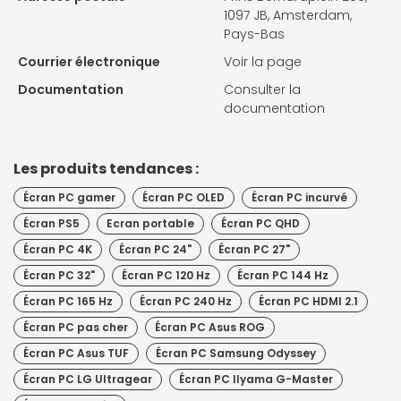
1097 JB, Amsterdam,
Pays-Bas
Courrier électronique
Voir la page
Documentation
Consulter la
documentation
Les produits tendances :
Écran PC gamer
Écran PC OLED
Écran PC incurvé
Écran PS5
Ecran portable
Écran PC QHD
Écran PC 4K
Écran PC 24"
Écran PC 27"
Écran PC 32"
Écran PC 120 Hz
Écran PC 144 Hz
Écran PC 165 Hz
Écran PC 240 Hz
Écran PC HDMI 2.1
Écran PC pas cher
Écran PC Asus ROG
Écran PC Asus TUF
Écran PC Samsung Odyssey
Écran PC LG Ultragear
Écran PC IIyama G-Master