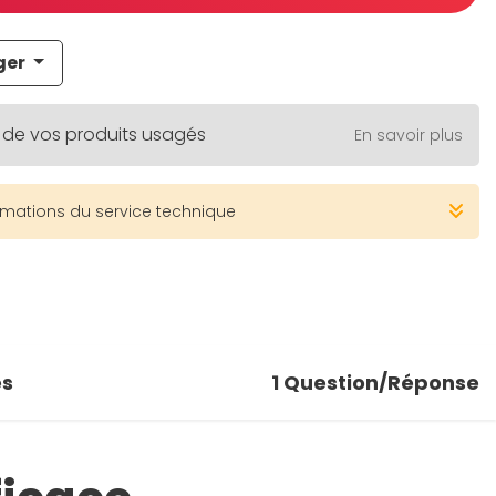
ger
 de vos produits usagés
En savoir plus
rmations du service technique
es
1
Question/Réponse