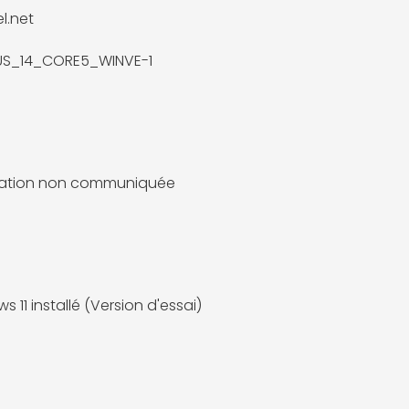
l.net
US_14_CORE5_WINVE-1
mation non communiquée
 11 installé (Version d'essai)