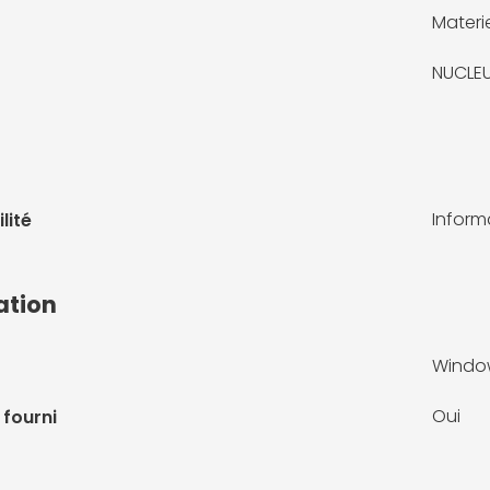
Materie
NUCLE
Infor
lité
ation
Windows
Oui
 fourni