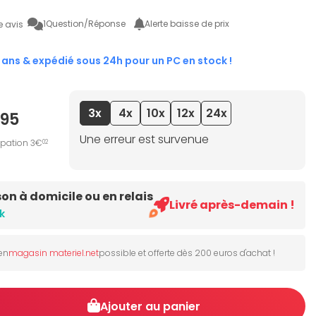
1
Question/Réponse
Alerte baisse de prix
e avis
 ans & expédié sous 24h pour un PC en stock !
3x
4x
10x
12x
24x
95
Une erreur est survenue
ipation 3€
02
son à domicile ou en relais
Livré après-demain !
k
 en
magasin materiel.net
possible et offerte dès 200 euros d'achat !
Ajouter au panier