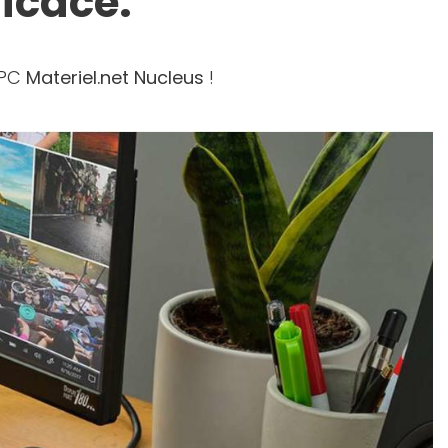
ficace.
 PC
Materiel.net Nucleus
!