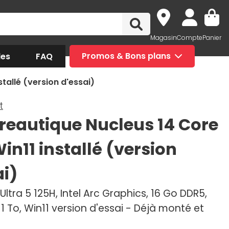
Magasin
Compte
Panier
des
FAQ
Promos & Bons plans
tallé (version d'essai)
t
reautique Nucleus 14 Core
in11 installé (version
ai)
 Ultra 5 125H, Intel Arc Graphics, 16 Go DDR5,
 To, Win11 version d'essai - Déjà monté et