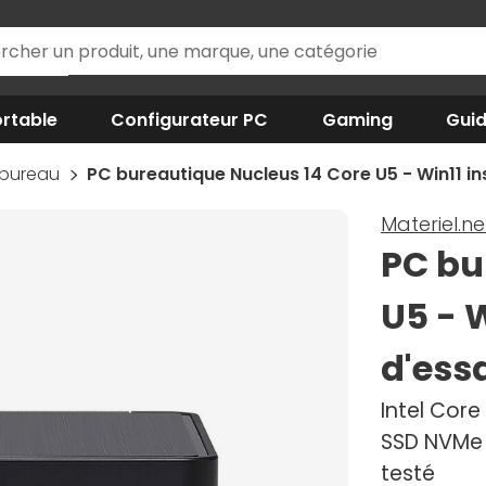
rtable
Configurateur PC
Gaming
Gui
 bureau
PC bureautique Nucleus 14 Core U5 - Win11 ins
Materiel.ne
PC bu
U5 - W
d'ess
Intel Core
SSD NVMe 1
testé