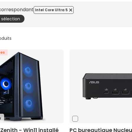
 correspondant
Intel Core Ultra 5
a sélection
roduits
tes
r
enith - Win11 installé
PC bureautique Nucleu