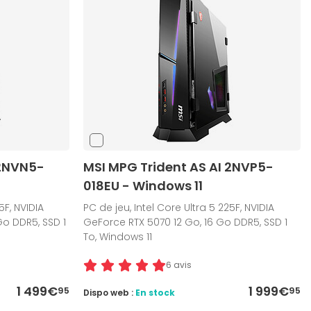
 2NVN5-
MSI MPG Trident AS AI 2NVP5-
018EU - Windows 11
5F, NVIDIA
PC de jeu, Intel Core Ultra 5 225F, NVIDIA
Go DDR5, SSD 1
GeForce RTX 5070 12 Go, 16 Go DDR5, SSD 1
To, Windows 11
6 avis
1 499€
1 999€
95
95
Dispo web :
En stock