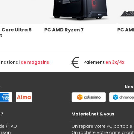
l Core Ultra 5 
PC AMD Ryzen 7
PC AM
t
 national
de magasins
Paiement
en 3x/4x
s
Nos
 ?
Materiel.net & vous
de / FAQ
On répare votre PC portable
raison
On rachète votre carte grap