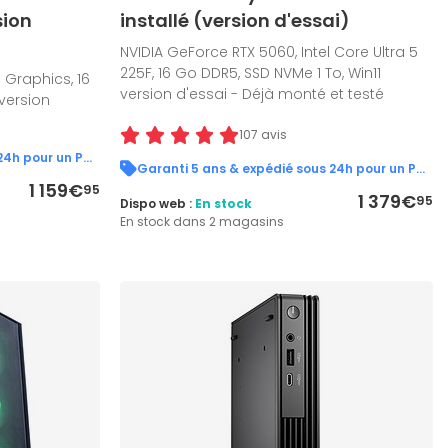
sion
installé (version d'essai)
NVIDIA GeForce RTX 5060, Intel Core Ultra 5
225F, 16 Go DDR5, SSD NVMe 1 To, Win11
c Graphics, 16
version d'essai - Déjà monté et testé
 version
107 avis
Garanti 5 ans & expédié sous 24h pour un PC en stock !
Garanti 5 ans & expédié sous 24h pour un PC en stock !
1 159€
95
1 379€
95
Dispo web :
En stock
En stock dans 2 magasins