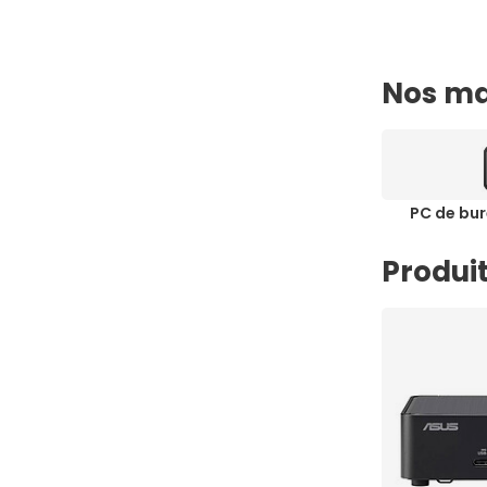
Nos ma
PC de bur
Produit