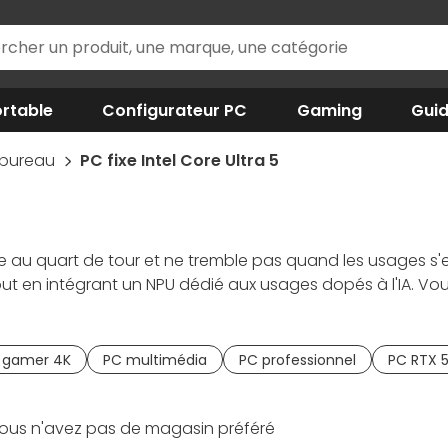
rtable
Configurateur PC
Gaming
Gui
 bureau
PC fixe Intel Core Ultra 5
re au quart de tour et ne tremble pas quand les usages 
out en intégrant un NPU dédié aux usages dopés à l'IA. Vous
e photo, montage vidéo Full HD, développement) et une b
D NVMe, le
PC fixe Intel Core Ultra 5
offre des temps de ch
 étudié et assemblé par des experts passionnés depuis plu
 gamer 4K
PC multimédia
PC professionnel
PC RTX 5
soignée.
ous n'avez pas de magasin préféré