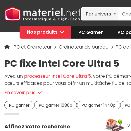
Par univers
Nos produits
PC Gamer
PC po
PC et Ordinateur
Ordinateur de bureau
PC de
PC fixe Intel Core Ultra 5
Avec un
processeur Intel Core Ultra 5
, votre PC démar
cœurs efficaces pour vous offrir un multitâche fluide, t
des performances solides en création légère (retouch
En savoir plus
graphique dédiée
. Associé à de la RAM DDR5 et à un SS
quotidien. Chez Materiel.net, chaque
ordinateur fixe
est
PC gamer
PC gamer 1080p
PC gamer 1440p
PC
détaillées, des avis de la communauté et une livraison 
V
Affinez votre recherche