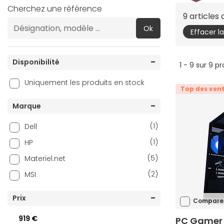
Cherchez une référence
9 articles
Ok
Effacer l
Disponibilité
1 - 9 sur 9 p
Uniquement les produits en stock
Top des ven
Marque
(1)
Dell
(1)
HP
(5)
Materiel.net
(2)
MSI
Prix
Compare
919 €
PC Gamer Z