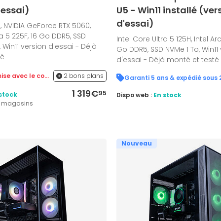
'essai)
U5 - Win11 installé (ver
d'essai)
e, NVIDIA GeForce RTX 5060,
ra 5 225F, 16 Go DDR5, SSD
Intel Core Ultra 5 125H, Intel Ar
Win11 version d'essai - Déjà
Go DDR5, SSD NVMe 1 To, Win11
té
d'essai - Déjà monté et testé
200€ de remise avec le code ULTRA jusqu'au 31/08
2 bons plans
1 319€
95
stock
Dispo web :
En stock
2 magasins
Nouveau