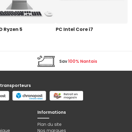
D Ryzen 5
PC Intel Core i7
P
Sav
100% Nantais
 transporteurs
Informations
Plan du site
hique
Nos marques