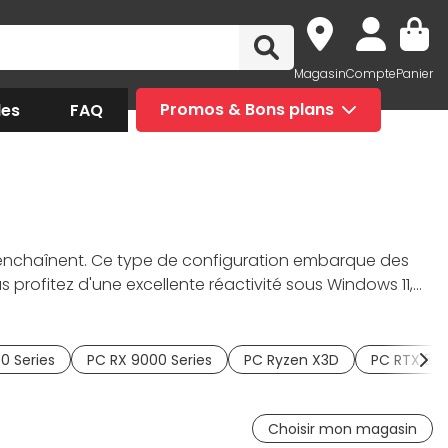
Magasin
Compte
Panier
des
FAQ
Promos & Bons plans
s'enchaînent. Ce type de configuration embarque des
 profitez d'une excellente réactivité sous Windows 11,
ase équilibrée pour un
PC gaming avec une carte
argement éclairs et une vraie sensation de confort au
s de 25 ans, avec des fiches produits claires et
0 Series
PC RX 9000 Series
PC Ryzen X3D
PC RTX 50
Choisir mon magasin