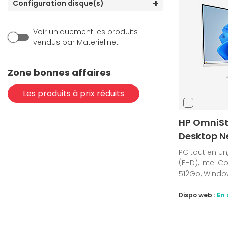
Configuration disque(s)
(9)
Intel Core Ultra 5
(19)
Intel Core Ultra 7
Voir uniquement les produits
(5)
Intel Core Ultra 9
vendus par Materiel.net
(1)
Intel Pentium
(7)
Intel série N
Zone bonnes affaires
Les produits à prix réduits
HP OmniSt
Desktop N
PC tout en un, 
(FHD), Intel C
512Go, Window
Dispo web :
En 