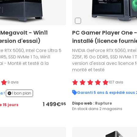
Megavolt - Win11
PC Gamer Player One -
version d'essai)
installé (licence fourni
e RTX 5060, Intel Core Ultra 5
NVIDIA GeForce RTX 5060, Intel
R5, SSD NVMe 1 To, Win11
225F, 16 Go DDR5, SSD NVMe 1 T
i - Monté et testé à la
version d'essai avec licence f
monté et testé
9 avis
107 avis
s !
1 bon plan
1 499€
Dispo web :
Rupture
95
e 15 jours
En stock dans 2 magasins