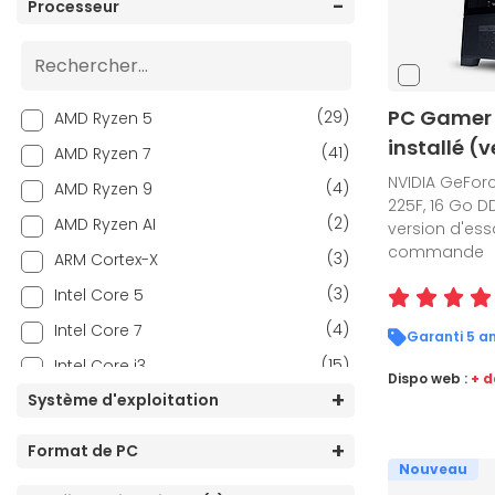
Processeur
PC Gamer 
(29)
AMD Ryzen 5
installé (
(41)
AMD Ryzen 7
NVIDIA GeForc
(4)
AMD Ryzen 9
225F, 16 Go DD
(2)
AMD Ryzen AI
version d'essa
commande
(3)
ARM Cortex-X
(3)
Intel Core 5
(4)
Intel Core 7
Garanti 5 an
(15)
Intel Core i3
Dispo web :
+ d
(19)
Système d'exploitation
Intel Core i5
(24)
Intel Core i7
Format de PC
(2)
Nouveau
Intel Core i9