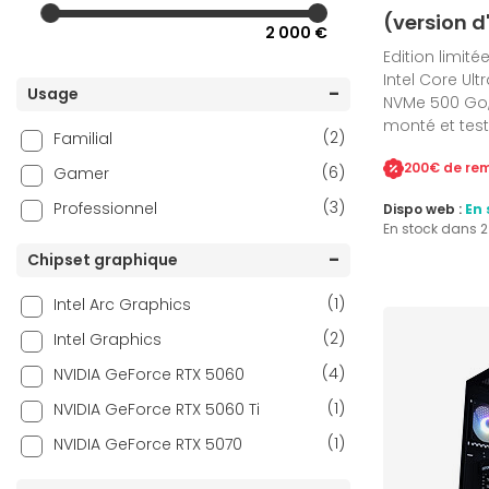
(version d
2 000 €
Edition limité
Intel Core Ult
Usage
NVMe 500 Go, 
monté et tes
(2)
Familial
(6)
Gamer
(3)
Professionnel
Dispo web :
En 
En stock dans 
Chipset graphique
(1)
Intel Arc Graphics
(2)
Intel Graphics
(4)
NVIDIA GeForce RTX 5060
(1)
NVIDIA GeForce RTX 5060 Ti
(1)
NVIDIA GeForce RTX 5070