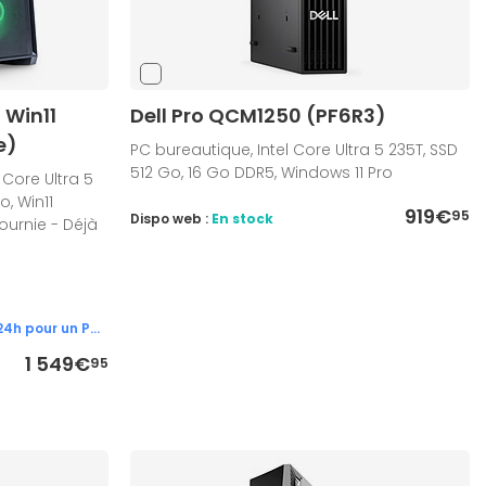
 Win11
Dell Pro QCM1250 (PF6R3)
e)
PC bureautique, Intel Core Ultra 5 235T, SSD
512 Go, 16 Go DDR5, Windows 11 Pro
 Core Ultra 5
o, Win11
919€
95
Dispo web :
En stock
ournie - Déjà
Garanti 5 ans & expédié sous 24h pour un PC en stock !
1 549€
95