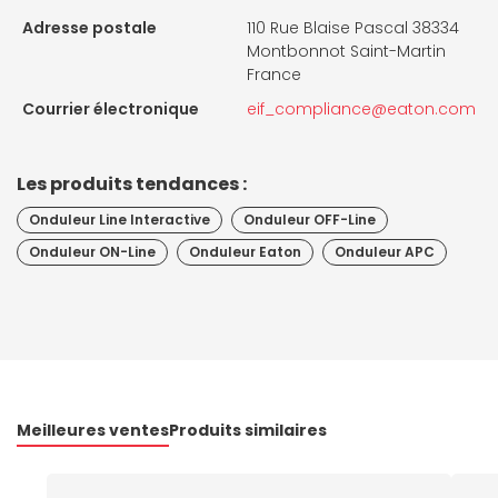
Adresse postale
110 Rue Blaise Pascal 38334
Montbonnot Saint-Martin
France
Courrier électronique
eif_compliance@eaton.com
Les produits tendances :
Onduleur Line Interactive
Onduleur OFF-Line
Onduleur ON-Line
Onduleur Eaton
Onduleur APC
Meilleures ventes
Produits similaires