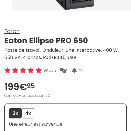
Eaton
Eaton Ellipse PRO 650
Poste de travail, Onduleur, Line Interactive, 400 W,
650 VA, 4 prises, RJ11/RJ45, USB
5
Prix ↓
93 avis
199€
95
dont éco-participation 0€
13
3x
4x
Une erreur est survenue