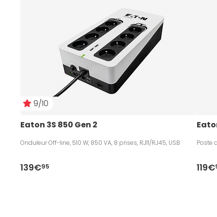
9/10
Eaton 3S 850 Gen 2
Eaton
Onduleur Off-line, 510 W, 850 VA, 8 prises, RJ11/RJ45, USB
Poste d
139€
119€
95