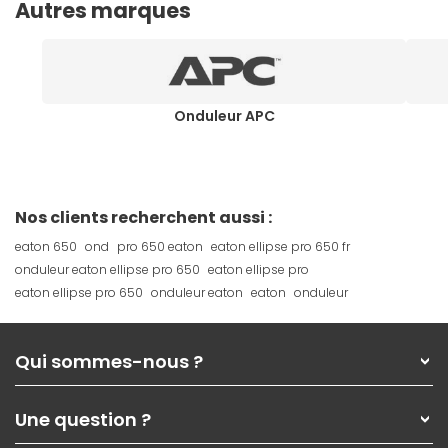
Autres marques
Onduleur APC
Nos clients recherchent aussi :
eaton 650
ond
pro 650 eaton
eaton ellipse pro 650 fr
onduleur eaton ellipse pro 650
eaton ellipse pro
eaton ellipse pro 650
onduleur eaton
eaton
onduleur
Qui sommes-nous ?
Qui sommes-nous ?
Une question ?
Nos services
Les magasins Materiel.net