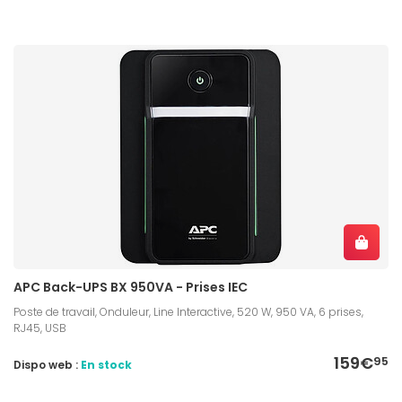
APC Back-UPS BX 950VA - Prises IEC
Poste de travail, Onduleur, Line Interactive, 520 W, 950 VA, 6 prises,
RJ45, USB
159€
95
Dispo web :
En stock