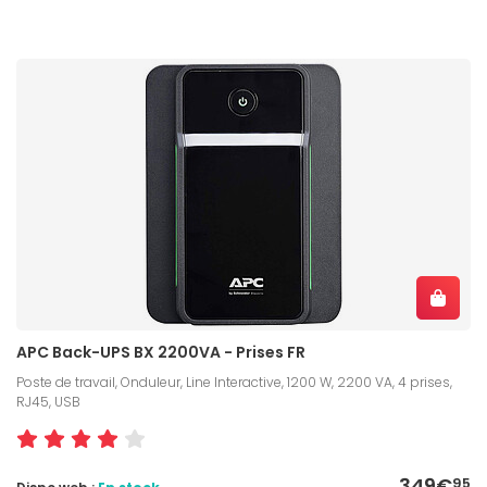
APC Back-UPS BX 2200VA - Prises FR
Poste de travail, Onduleur, Line Interactive, 1200 W, 2200 VA, 4 prises,
RJ45, USB
349€
95