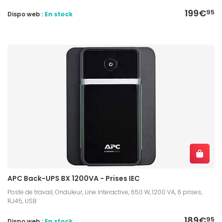
199€
95
Dispo web :
En stock
APC Back-UPS BX 1200VA - Prises IEC
Poste de travail, Onduleur, Line Interactive, 650 W, 1200 VA, 6 prises,
RJ45, USB
189€
95
Dispo web :
En stock