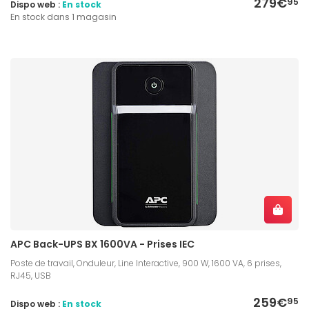
279€
95
Dispo web :
En stock
En stock dans 1 magasin
APC Back-UPS BX 1600VA - Prises IEC
Poste de travail, Onduleur, Line Interactive, 900 W, 1600 VA, 6 prises,
RJ45, USB
259€
95
Dispo web :
En stock