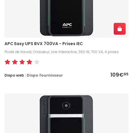
APC Easy UPS BVX 700VA - Prises IEC
Poste de travail, Onduleur, Line Interactive, 360 W, 700 VA, 4 prises
109€
95
Dispo web :
Dispo fournisseur