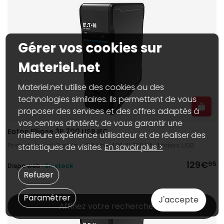
Gérer vos cookies sur
Materiel.net
Materiel.net utilise des cookies ou des
technologies similaires. Ils permettent de vous
proposer des services et des offres adaptés à
vos centres d’intérêt, de vous garantir une
Eaton Ellipse 3P 700 USB IEC
meilleure expérience utilisateur et de réaliser des
Poste de travail, Onduleur, Off-Line, 420 W, 700 VA, 4 prises, USB
statistiques de visites.
En savoir plus >
129€
95
Dispo web :
En stock
Refuser
Paramétrer
J'accepte
Affinez votre recherche