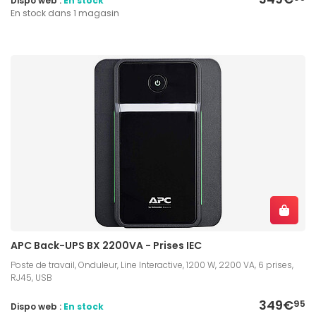
Dispo web :
En stock
En stock dans 1 magasin
APC Back-UPS BX 2200VA - Prises IEC
Poste de travail, Onduleur, Line Interactive, 1200 W, 2200 VA, 6 prises,
RJ45, USB
349€
95
Dispo web :
En stock