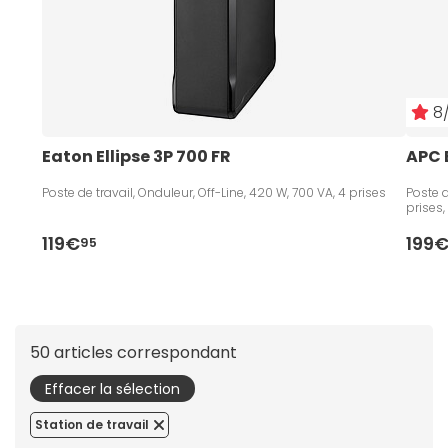
8/
Eaton Ellipse 3P 700 FR
APC 
Poste de travail, Onduleur, Off-Line, 420 W, 700 VA, 4 prises
Poste d
prises,
119€
199
95
50 articles correspondant
Effacer la sélection
Station de travail