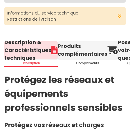
Informations du service technique
Restrictions de livraison
Description &
Pos
Produits
Caractéristiques
votr
complémentaires
techniques
ques
Description
Compléments
Q
Protégez les réseaux et
équipements
professionnels sensibles
Protégez vos
réseaux
et
charges