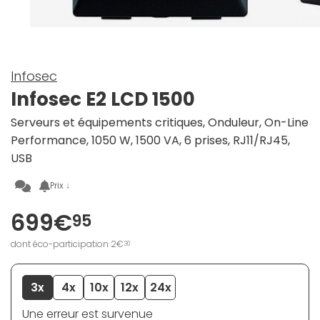
Infosec
Infosec E2 LCD 1500
Serveurs et équipements critiques, Onduleur, On-Line
Performance, 1050 W, 1500 VA, 6 prises, RJ11/RJ45,
USB
Prix ↓
699€
95
dont éco-participation 2€
30
3x
4x
10x
12x
24x
Une erreur est survenue