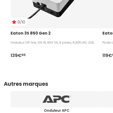
9/10
Eaton 3S 850 Gen 2
Eaton
Onduleur Off-line, 510 W, 850 VA, 8 prises, RJ11/RJ45, USB
Poste d
139€
119€
95
Autres marques
Onduleur APC