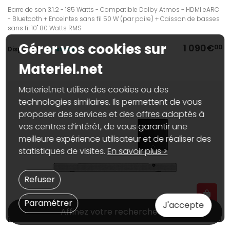
Barre de son 3.1.2 - 185 Watts - Compatible Dolby Atmos - HDMI eARC
- Bluetooth + Enceintes sans fil 50 W (par paire) + Caisson de basses
sans fil 10" 80 Watts RMS
Gérer vos cookies sur
1 090€
00
Dispo web :
En stock
Materiel.net
Materiel.net utilise des cookies ou des
technologies similaires. Ils permettent de vous
proposer des services et des offres adaptés à
vos centres d’intérêt, de vous garantir une
meilleure expérience utilisateur et de réaliser des
statistiques de visites.
En savoir plus >
Refuser
Paramétrer
J'accepte
Affinez votre recherche
Klipsch Flexus Core 200 Sound Bar Noyer + Flexus Sub 100