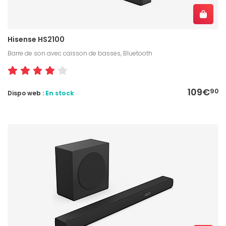
Hisense HS2100
Barre de son avec caisson de basses, Bluetooth
109€
90
Dispo web :
En stock