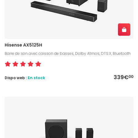
Hisense AX5125H
Barre de son avec caisson de basses, Dolby Atmos, DTS:X, Bluetooth
339€
00
Dispo web :
En stock