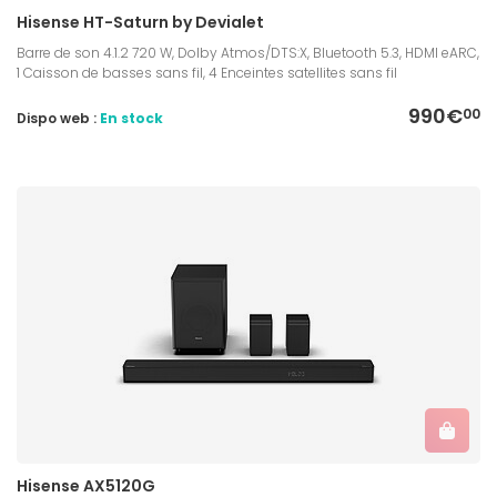
Hisense HT-Saturn by Devialet
Barre de son 4.1.2 720 W, Dolby Atmos/DTS:X, Bluetooth 5.3, HDMI eARC,
1 Caisson de basses sans fil, 4 Enceintes satellites sans fil
990€
00
Dispo web :
En stock
Hisense AX5120G