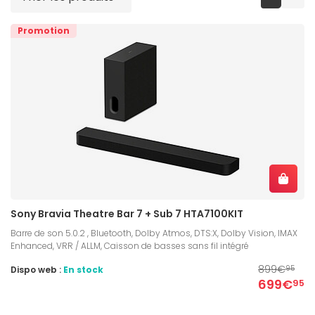
Promotion
Sony Bravia Theatre Bar 7 + Sub 7 HTA7100KIT
Barre de son 5.0.2 , Bluetooth, Dolby Atmos, DTS:X, Dolby Vision, IMAX
Enhanced, VRR / ALLM, Caisson de basses sans fil intégré
899€
Dispo web :
En stock
95
699€
95