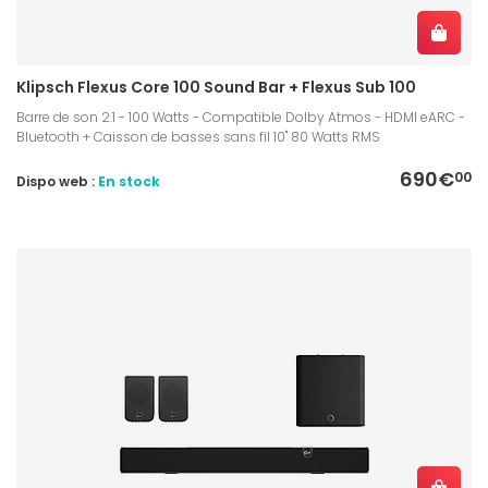
Klipsch Flexus Core 100 Sound Bar + Flexus Sub 100
Barre de son 2.1 - 100 Watts - Compatible Dolby Atmos - HDMI eARC -
Bluetooth + Caisson de basses sans fil 10" 80 Watts RMS
690€
00
Dispo web :
En stock