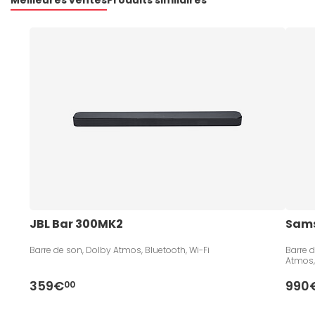
Meilleures ventes
Produits similaires
JBL Bar 300MK2
Sams
Barre de son, Dolby Atmos, Bluetooth, Wi-Fi
Barre 
Atmos,
359€
990
00