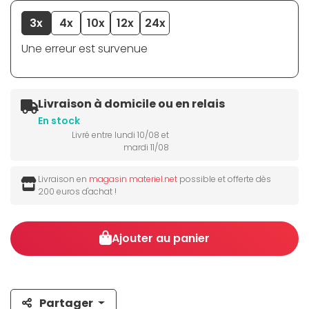
3x
4x
10x
12x
24x
Une erreur est survenue
Livraison à domicile ou en relais
En stock
Livré entre lundi 10/08 et
mardi 11/08
Livraison en
magasin materiel.net
possible et offerte dès
200 euros d'achat !
Ajouter au panier
Partager