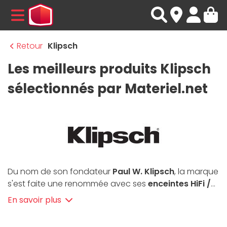
MENU
Retour
Klipsch
Les meilleurs produits Klipsch
sélectionnés par Materiel.net
Du nom de son fondateur
Paul W. Klipsch
, la marque
s'est faite une renommée avec ses
enceintes HiFi /
Home-cinéma haut de gamme
. Avec le bénéfice de
En savoir plus
plus de 60 ans d’innovation dans le domaine des
haut-parleurs, les
produits Klipsch
offrent des