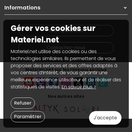
On répare votre PC portable
SAV, demander un retour
Informations
On rachète votre carte graphique
Informations
PC sur mesure : Votre RDV personnalisé
Guides d'achats et tutoriels
Plan du site
Notre démarche écologique
Gérer vos cookies sur
Nos marques
Materiel.net recrute
Rubrique d'aide
Conditions générales de vente
Notre programme d'affiliation
Materiel.net
Marketplace
Partenariat & Sponsoring
Informations légales
Contactez-nous
Materiel.net utilise des cookies ou des
Données personnelles
et
cookies
Gérer vos cookies
technologies similaires. Ils permettent de vous
Accessibilité : non conforme
proposer des services et des offres adaptés à
Materiel.net sur les réseaux sociaux
vos centres d’intérêt, de vous garantir une
meilleure expérience utilisateur et de réaliser des
statistiques de visites.
En savoir plus >
Nos autres sites
Refuser
Paramétrer
J'accepte