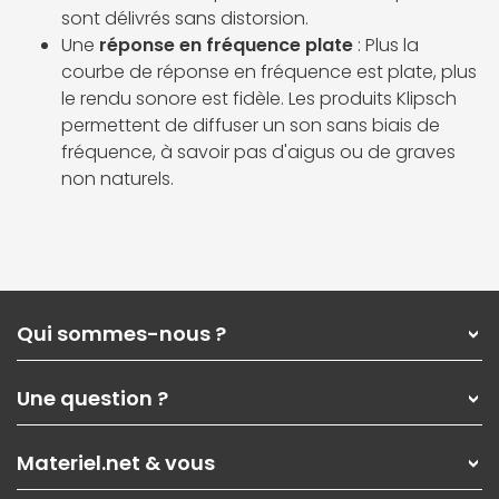
sont délivrés sans distorsion.
Une
réponse en fréquence plate
: Plus la
courbe de réponse en fréquence est plate, plus
le rendu sonore est fidèle. Les produits Klipsch
permettent de diffuser un son sans biais de
fréquence, à savoir pas d'aigus ou de graves
non naturels.
Qui sommes-nous ?
Qui sommes-nous ?
Une question ?
Nos services
Les magasins Materiel.net
Rubrique d'aide / FAQ
Nos solutions pour les pros
Materiel.net & vous
Paiement, livraison
Contactez-nous
Garanties
,
Pack Zen