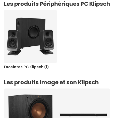
caractéristiques de confort uniques ainsi qu'un
Les produits Périphériques PC Klipsch
niveau remarquable de performances audio.
Enceintes PC Klipsch (1)
Les produits Image et son Klipsch