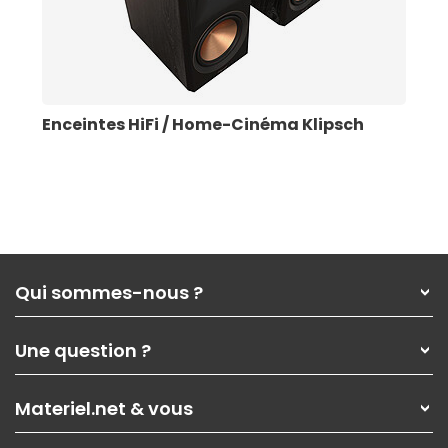
Enceintes HiFi / Home-Cinéma Klipsch
Qui sommes-nous ?
Qui sommes-nous ?
Une question ?
Nos services
Les magasins Materiel.net
Rubrique d'aide / FAQ
Nos solutions pour les pros
Materiel.net & vous
Paiement, livraison
Contactez-nous
Garanties
,
Pack Zen