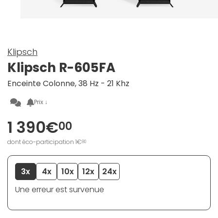
Klipsch
Klipsch R-605FA
Enceinte Colonne, 38 Hz - 21 Khz
Prix ↓
1 390€
00
dont éco-participation 1€
80
3x
4x
10x
12x
24x
Une erreur est survenue