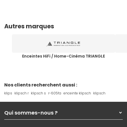
Autres marques
Enceintes HiFi / Home-Cinéma TRIANGLE
Nos clients recherchent aussi :
klips
klipsch r
klipsch s
r-605fa
enceinte klipsch
klipsch
Qui sommes-nous ?
Qui sommes-nous ?