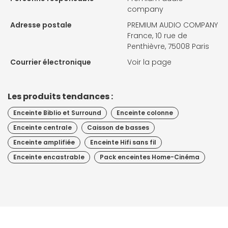
company
Adresse postale
PREMIUM AUDIO COMPANY
France, 10 rue de
Penthièvre, 75008 Paris
Courrier électronique
Voir la page
Les produits tendances :
Enceinte Biblio et Surround
Enceinte colonne
Enceinte centrale
Caisson de basses
Enceinte amplifiée
Enceinte Hifi sans fil
Enceinte encastrable
Pack enceintes Home-Cinéma