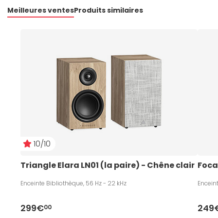
Meilleures ventes
Produits similaires
10/10
Triangle Elara LN01 (la paire) - Chêne clair
Foca
Enceinte Bibliothèque, 56 Hz - 22 kHz
Enceint
299€
249
00