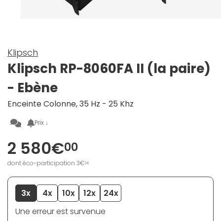
Klipsch
Klipsch RP-8060FA II (la paire)
- Ebène
Enceinte Colonne, 35 Hz - 25 Khz
Prix ↓
2 580€
00
dont éco-participation 3€
14
3x
4x
10x
12x
24x
Une erreur est survenue