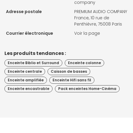
company
Adresse postale
PREMIUM AUDIO COMPANY
France, 10 rue de
Penthièvre, 75008 Paris
Courrier électronique
Voir la page
Les produits tendances :
Enceinte Biblio et Surround
Enceinte colonne
Enceinte centrale
Caisson de basses
Enceinte amplifiée
Enceinte Hifi sans fil
Enceinte encastrable
Pack enceintes Home-Cinéma