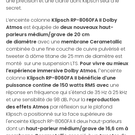
une précision et une clarté dont Klipsch seul a le
secret.
L’enceinte colonne
Klipsch
RP-8060FA II Dolby
Atmos
est équipée de
deux nouveaux haut-
parleurs médium/grave de 20 cm
de diamètre
avec une
membrane Cerametallic
combinée à une fine couche de cuivre pulvérisé et
tweeter à dôme titane de 25 mm de diamètre est
monté sur une suspension LTS.
Pour vivre au mieux
l'expérience immersive Dolby Atmos
, l'’enceinte
colonne
Klipsch RP-8060FA II bénéficie d'une
puissance contine de 150 watts RMS avec
une
réponse en fréquence qui s'étend de 35 Hz à 25 kHz
et une sensibilité de 98 dB
.
Pour la
reproduction
des effets Atmos
par réflexion sur le plafond
Klipsch a positionné sur la face supérieure de
l'enceinte Klipsch RP-8060FA II deux haut-parleurs
dont un
haut-parleur médium/grave de 16,6 cm à