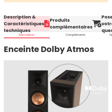
Description &
Pos
Produits
Caractéristiques
votr
complémentaires
techniques
ques
Description
Compléments
Q
Enceinte Dolby Atmos