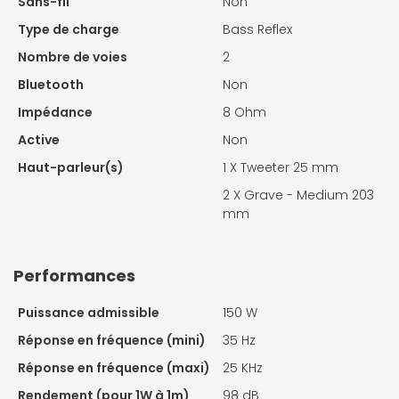
Sans-fil
Non
Type de charge
Bass Reflex
Nombre de voies
2
Bluetooth
Non
Impédance
8 Ohm
Active
Non
Haut-parleur(s)
1 X
Tweeter 25 mm
2 X
Grave - Medium 203
mm
Performances
Puissance admissible
150 W
Réponse en fréquence (mini)
35 Hz
Réponse en fréquence (maxi)
25 KHz
Rendement (pour 1W à 1m)
98 dB