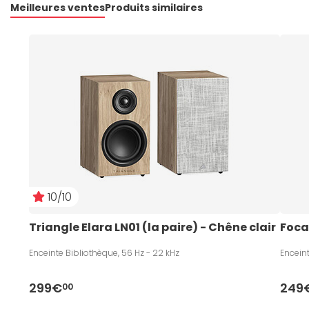
Meilleures ventes
Produits similaires
10/10
Triangle Elara LN01 (la paire) - Chêne clair
Foca
Enceinte Bibliothèque, 56 Hz - 22 kHz
Enceint
299€
249
00