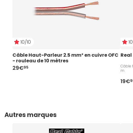
10/10
10
Câble Haut-Parleur 2.5 mm² en cuivre OFC 
Real
- rouleau de 10 mètres
Câble h
29€
95
m
19€
9
Autres marques