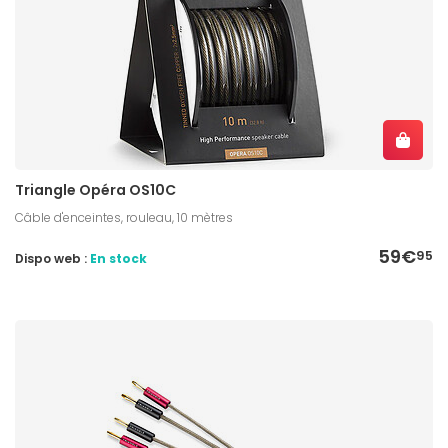
Triangle Opéra OS10C
Câble d'enceintes, rouleau, 10 mètres
59€
95
Dispo web :
En stock