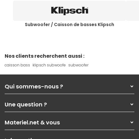
Subwoofer / Caisson de basses Klipsch
Nos clients recherchent aussi :
caisson bass
klipsch subwoofe
subwoofer
Qui sommes-nous ?
Qui sommes-nous ?
Une question ?
Nos services
Les magasins Materiel.net
Rubrique d'aide / FAQ
Nos solutions pour les pros
Materiel.net & vous
Paiement, livraison
Contactez-nous
Garanties
,
Pack Zen
On répare votre PC portable
SAV, demander un retour