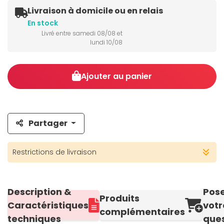
Livraison à domicile ou en relais
En stock
Livré entre samedi 08/08 et
lundi 10/08
Ajouter au panier
Partager
Restrictions de livraison
Description &
Pos
Produits
Caractéristiques
votr
complémentaires
techniques
ques