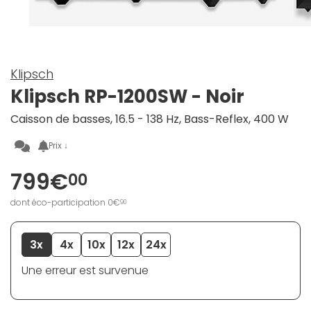
Klipsch
Klipsch RP-1200SW - Noir
Caisson de basses, 16.5 - 138 Hz, Bass-Reflex, 400 W
Prix ↓
799€
00
dont éco-participation 0€
90
3x
4x
10x
12x
24x
Une erreur est survenue