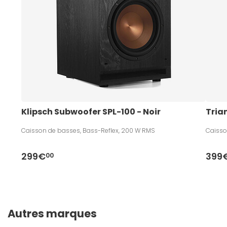
Klipsch Subwoofer SPL-100 - Noir
Tria
Caisson de basses, Bass-Reflex, 200 W RMS
Caisso
299€
399
00
Autres marques