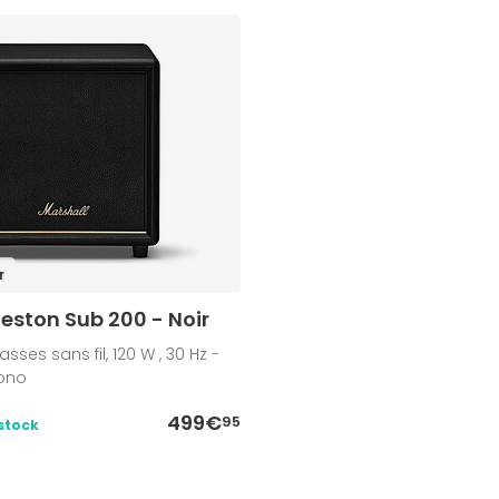
r
eston Sub 200 - Noir
ses sans fil, 120 W , 30 Hz -
Mono
499€
95
stock