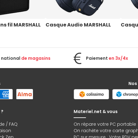
ns fil MARSHALL
Casque Audio MARSHALL
Casqu
 national
de magasins
Paiement
en 3x/4x
s
Nos
 ?
Materiel.net & vous
de / FAQ
On répare votre PC portable
raison
On rachète votre carte grap
ck Zen
PC sur mesure : Votre RDV pe