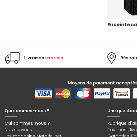
Enceinte sa
Livraison
express
Réseau
Moyens de paiement accepté
Qui sommes-nous ?
Une question
Qui sommes-nous ?
Rubrique d'ai
Nos services
Paiement, liv
Les magasins Materiel.net
Garanties
,
Pa