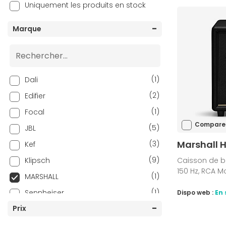
Uniquement les produits en stock
Marque
(1)
Dali
(2)
Edifier
(1)
Focal
Compare
(5)
JBL
Marshall H
(3)
Kef
(9)
Klipsch
Caisson de bas
150 Hz, RCA 
(1)
MARSHALL
(1)
Sennheiser
Dispo web :
En 
(4)
Prix
Sonos
(5)
TRIANGLE