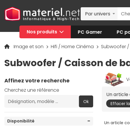
Par univers
Nos produits
PC Gamer
PC po
Image et son
Hifi / Home Cinéma
Subwoofer /
Subwoofer / Caisson de 
V
Affinez votre recherche
Cherchez une référence
Un articl
Ok
Effacer l
Disponibilité
Un article c