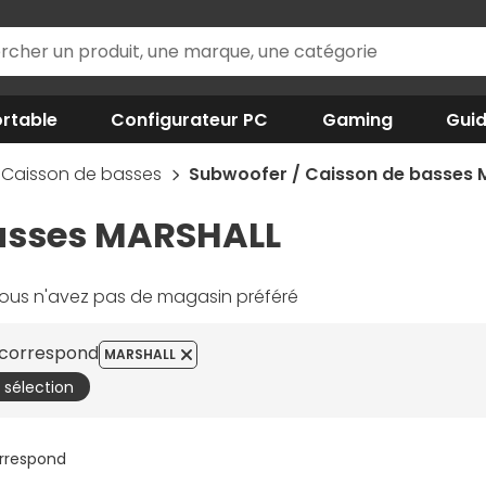
rtable
Configurateur PC
Gaming
Gui
 Caisson de basses
Subwoofer / Caisson de basses
basses MARSHALL
ous n'avez pas de magasin préféré
e correspond
MARSHALL
a sélection
orrespond