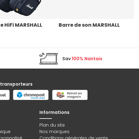
e HiFi MARSHALL
Barre de son MARSHALL
E
M
Sav
100% Nantais
 transporteurs
Informations
Plan du site
hique
Nos marques
rsonnalisé
Conditions générales de vente