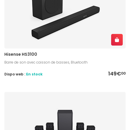
Hisense HS3100
Barre de son avec caisson de basses, Bluetooth
149€
00
Dispo web :
En stock