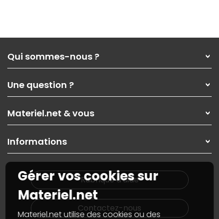
Qui sommes-nous ?
Qui sommes-nous ?
Une question ?
Nos services
Les magasins Materiel.net
Rubrique d'aide / FAQ
Nos solutions pour les pros
Materiel.net & vous
Paiement, livraison
Contactez-nous
Garanties
,
Pack Zen
On répare votre PC portable
SAV, demander un retour
Informations
On rachète votre carte graphique
Informations
PC sur mesure : Votre RDV personnalisé
Guides d'achats et tutoriels
Plan du site
Notre démarche écologique
Gérer vos cookies sur
Nos marques
Materiel.net recrute
Rubrique d'aide
Conditions générales de vente
Notre programme d'affiliation
Materiel.net
Marketplace
Partenariat & Sponsoring
Informations légales
Contactez-nous
Materiel.net utilise des cookies ou des
Données personnelles
et
cookies