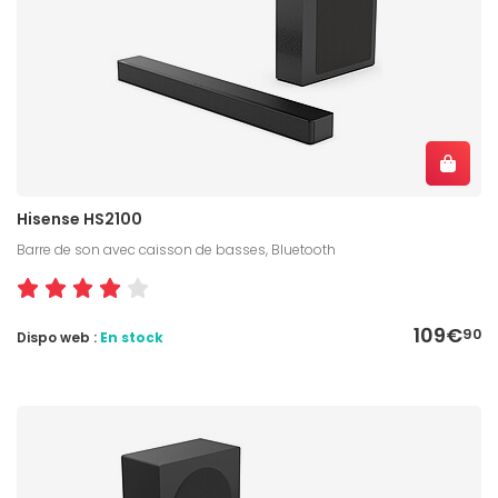
Hisense HS2100
Barre de son avec caisson de basses, Bluetooth
109€
90
Dispo web :
En stock