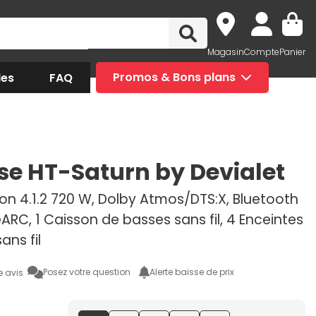
Magasin
Compte
Panier
des
FAQ
Promos & Bons plans
se HT-Saturn by Devialet
on 4.1.2 720 W, Dolby Atmos/DTS:X, Bluetooth
eARC, 1 Caisson de basses sans fil, 4 Enceintes
sans fil
Posez votre question
Alerte baisse de prix
e avis