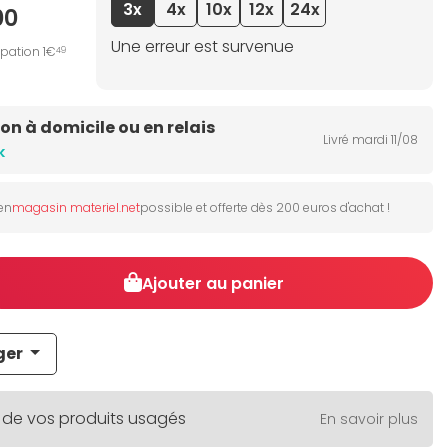
3x
4x
10x
12x
24x
00
Une erreur est survenue
ipation 1€
49
son à domicile ou en relais
Livré mardi 11/08
k
 en
magasin materiel.net
possible et offerte dès 200 euros d'achat !
Ajouter au panier
ger
 de vos produits usagés
En savoir plus