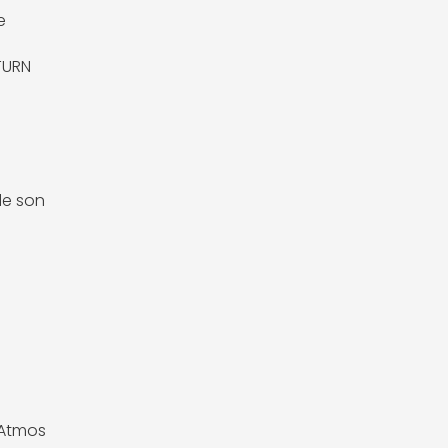
e
TURN
de son
 Atmos