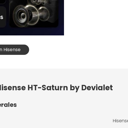
on Hisense
Hisense HT-Saturn by Devialet
érales
Hisens