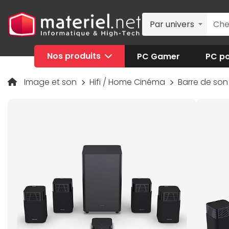
Par univers
Nos produits
PC Gamer
PC po
Image et son
Hifi / Home Cinéma
Barre de so