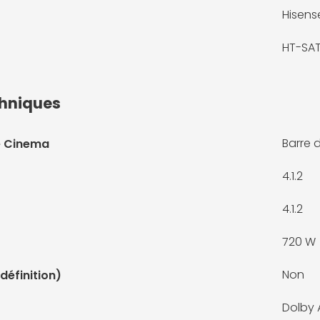
Hisens
HT-SA
chniques
Barre 
e Cinema
4.1.2
4.1.2
720 W
Non
définition)
Dolby