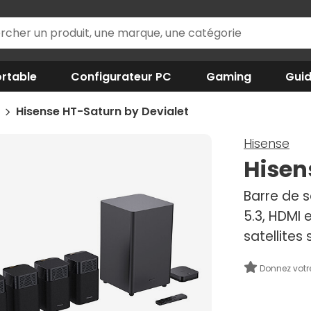
rtable
Configurateur PC
Gaming
Gui
n
Hisense HT-Saturn by Devialet
Hisense
Hisen
Barre de s
5.3, HDMI 
satellites 
Donnez votr