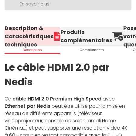
En savoir plus
Description &
Pos
Produits
Caractéristiques
votr
complémentaires
techniques
ques
Description
Compléments
Q
Le câble HDMI 2.0 par
Nedis
Ce
câble HDMI 2.0 Premium High Speed
avec
Ethernet par Nedis
peut être utilisé pour la mise en
réseau de différents appareils (téléviseur,
vidéoprojecteur, console de salon, ampli Home
Cinéma...) et peut supporter une résolution vidéo 4K
à 60 Hz tout en restant compatible avec la Full HD