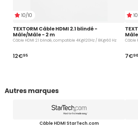
10/10
10
TEXTORM Câble HDMI 2.1 blindé - 
TEXT
Mâle/Mâle - 2 m
Mâle
Câble HDMI 2.1 blindé, compatible 4K@120Hz / 8K@60 Hz
Câble 
12€
7€
95
9
Autres marques
Câble HDMI StarTech.com